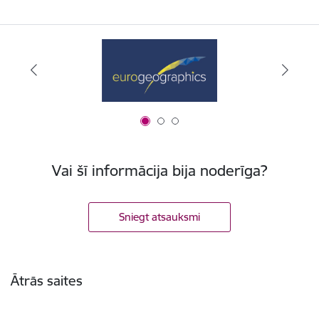
Vai šī informācija bija noderīga?
Sniegt atsauksmi
Kājene
Ātrās saites