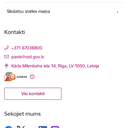
Sīkdatņu izvēles maiņa
Kontakti
+371 67038800
E-pasts:
pasts@vzd.gov.lv
Kārļa Mīlenbaha iela 14, Rīga, LV-1050, Latvija
Visi kontakti
Sekojiet mums