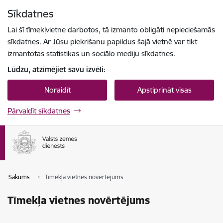
Pāriet uz lapas saturu
Sīkdatnes
Spied
lai meklētu
Enter
Lai šī tīmekļvietne darbotos, tā izmanto obligāti nepieciešamās
sīkdatnes. Ar Jūsu piekrišanu papildus šajā vietnē var tikt
izmantotas statistikas un sociālo mediju sīkdatnes.
Lūdzu, atzīmējiet savu izvēli:
Noraidīt
Apstiprināt visas
Pārvaldīt sīkdatnes
Sākums
Tīmekļa vietnes novērtējums
Tīmekļa vietnes novērtējums