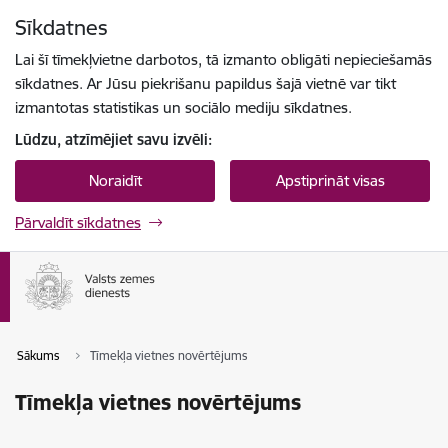
Pāriet uz lapas saturu
Sīkdatnes
Spied
lai meklētu
Enter
Lai šī tīmekļvietne darbotos, tā izmanto obligāti nepieciešamās
sīkdatnes. Ar Jūsu piekrišanu papildus šajā vietnē var tikt
izmantotas statistikas un sociālo mediju sīkdatnes.
Lūdzu, atzīmējiet savu izvēli:
Noraidīt
Apstiprināt visas
Pārvaldīt sīkdatnes
Sākums
Tīmekļa vietnes novērtējums
Tīmekļa vietnes novērtējums