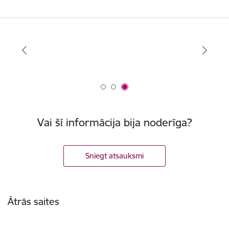
Vai šī informācija bija noderīga?
Sniegt atsauksmi
Kājene
Ātrās saites