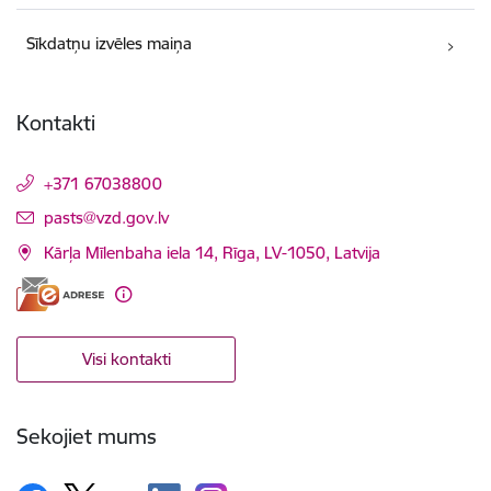
Sīkdatņu izvēles maiņa
Kontakti
+371 67038800
E-pasts:
pasts@vzd.gov.lv
Kārļa Mīlenbaha iela 14, Rīga, LV-1050, Latvija
Visi kontakti
Sekojiet mums