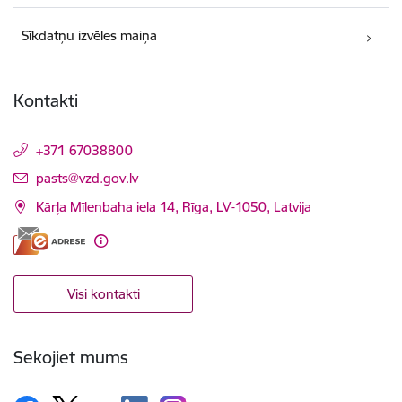
Sīkdatņu izvēles maiņa
Kontakti
+371 67038800
E-pasts:
pasts@vzd.gov.lv
Kārļa Mīlenbaha iela 14, Rīga, LV-1050, Latvija
Visi kontakti
Sekojiet mums