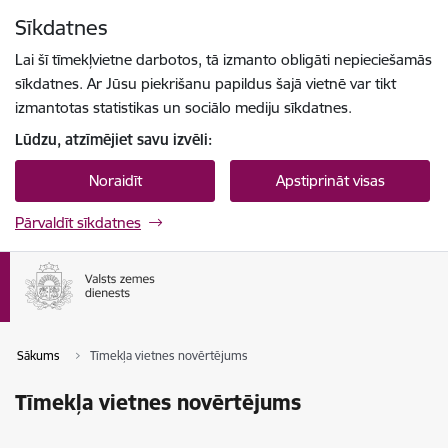
Pāriet uz lapas saturu
Sīkdatnes
Spied
lai meklētu
Enter
Lai šī tīmekļvietne darbotos, tā izmanto obligāti nepieciešamās
sīkdatnes. Ar Jūsu piekrišanu papildus šajā vietnē var tikt
izmantotas statistikas un sociālo mediju sīkdatnes.
Lūdzu, atzīmējiet savu izvēli:
Noraidīt
Apstiprināt visas
Pārvaldīt sīkdatnes
Sākums
Tīmekļa vietnes novērtējums
Tīmekļa vietnes novērtējums