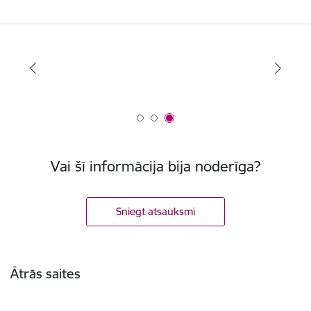
Vai šī informācija bija noderīga?
Sniegt atsauksmi
Kājene
Ātrās saites