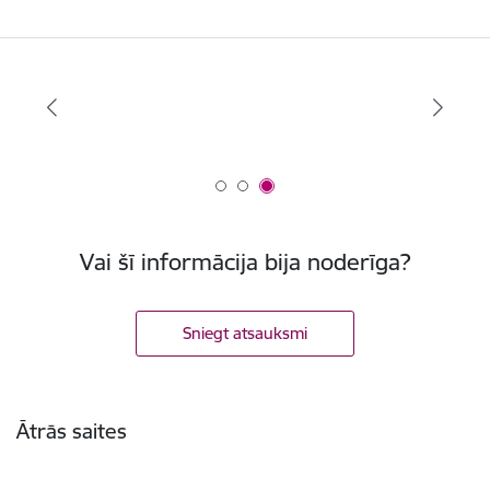
Vai šī informācija bija noderīga?
Sniegt atsauksmi
Kājene
Ātrās saites