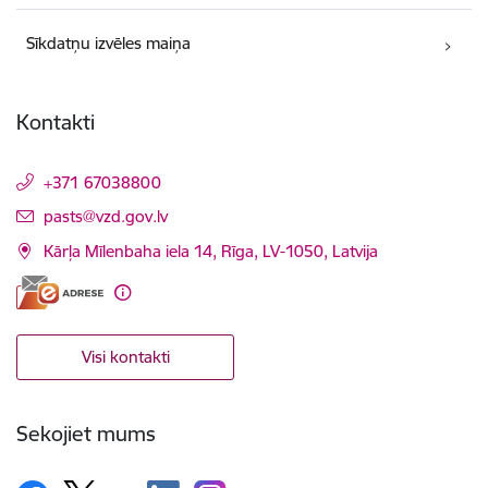
Sīkdatņu izvēles maiņa
Kontakti
+371 67038800
E-pasts:
pasts@vzd.gov.lv
Kārļa Mīlenbaha iela 14, Rīga, LV-1050, Latvija
Visi kontakti
Sekojiet mums