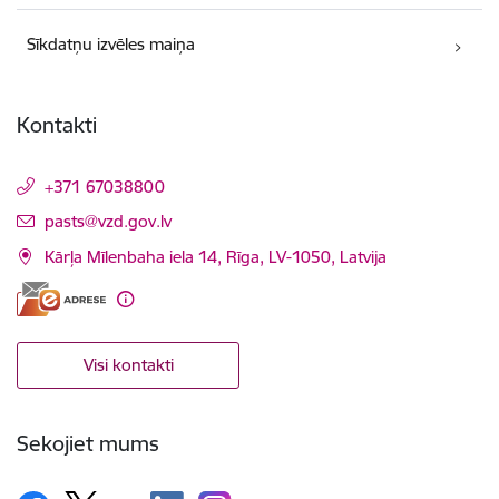
Sīkdatņu izvēles maiņa
Kontakti
+371 67038800
E-pasts:
pasts@vzd.gov.lv
Kārļa Mīlenbaha iela 14, Rīga, LV-1050, Latvija
Visi kontakti
Sekojiet mums