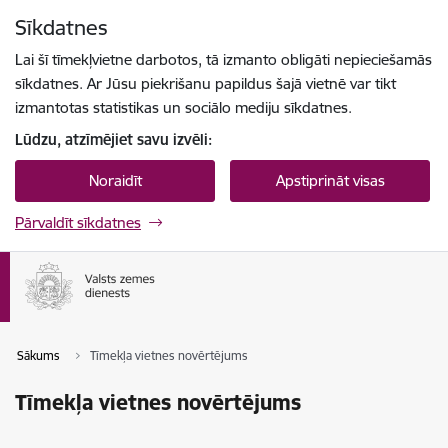
Pāriet uz lapas saturu
Sīkdatnes
Spied
lai meklētu
Enter
Lai šī tīmekļvietne darbotos, tā izmanto obligāti nepieciešamās
sīkdatnes. Ar Jūsu piekrišanu papildus šajā vietnē var tikt
izmantotas statistikas un sociālo mediju sīkdatnes.
Lūdzu, atzīmējiet savu izvēli:
Noraidīt
Apstiprināt visas
Pārvaldīt sīkdatnes
Sākums
Tīmekļa vietnes novērtējums
Tīmekļa vietnes novērtējums