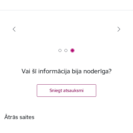
Vai šī informācija bija noderīga?
Sniegt atsauksmi
Kājene
Ātrās saites