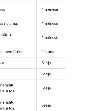
jis.
1 mēnesis
 paziņojumu.
1 mēnesis
otājs ir
1 mēnesis
 autentificētos.
1 stunda
kļa.
Sesija
Sesija
 nerādītu
Sesija
ēruši tos.
 nerādītu
Sesija
ēruši tos.