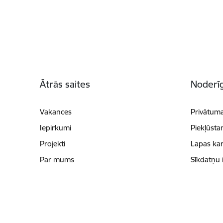
Kājene
Ātrās saites
Noderīg
Vakances
Privātuma
Iepirkumi
Piekļūsta
Projekti
Lapas kar
Par mums
Sīkdatņu 