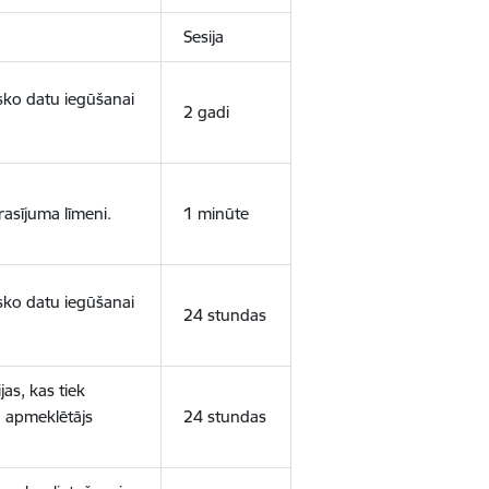
Sesija
isko datu iegūšanai
2 gadi
rasījuma līmeni.
1 minūte
isko datu iegūšanai
24 stundas
as, kas tiek
ā apmeklētājs
24 stundas