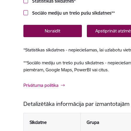
Statistikas sīkdatnes
*
Sociālo mediju un trešo pušu sīkdatnes
**
Noraidīt
Apstiprināt atzīmē
*
Statistikas sīkdatnes - nepieciešamas, lai uzlabotu v
**
Sociālo mediju un trešo pušu sīkdatnes - nepieciešamas
piemēram, Google Maps, PowerBI vai citus.
Privātuma politika
Detalizētāka informācija par izmantotajām
Sīkdatne
Grupa