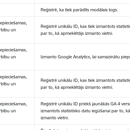
Reģistrē, ka tiek parādīts modālais logs.
nepieciešamas,
Reģistrē unikālu ID, kas tiek izmantots statist
arbību un
par to, kā apmeklētājs izmanto vietni.
nepieciešamas,
arbību un
Izmanto Google Analytics, lai samazinātu piep
nepieciešamas,
Reģistrē unikālu ID, kas tiek izmantots statist
arbību un
par to, kā apmeklētājs izmanto vietni.
nepieciešamas,
Reģistrē unikālu ID priekš jaunākās GA 4 versij
arbību un
izmantots statistisko datu iegūšanai par to, k
izmanto vietni.