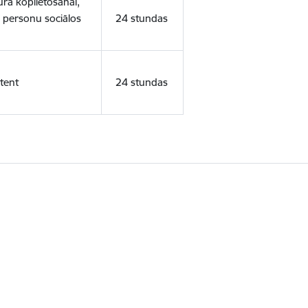
ura koplietošanai,
o personu sociālos
24 stundas
tent
24 stundas