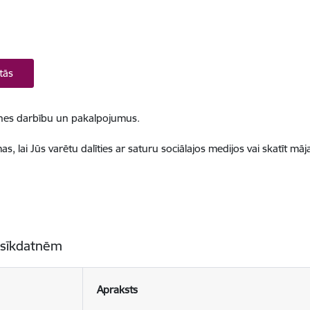
tās
ietnes darbību un pakalpojumus.
, lai Jūs varētu dalīties ar saturu sociālajos medijos vai skatīt mā
 sīkdatnēm
Apraksts