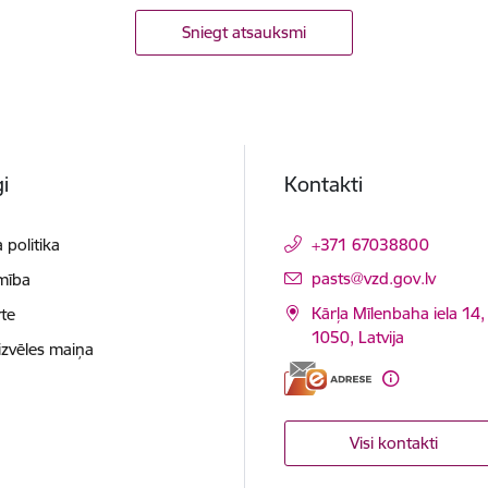
Sniegt atsauksmi
i
Kontakti
 politika
+371 67038800
E-pasts:
pasts@vzd.gov.lv
mība
Kārļa Mīlenbaha iela 14,
te
1050, Latvija
izvēles maiņa
Visi kontakti