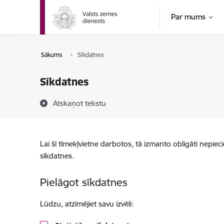
Pāriet uz lapas saturu
Par mums
Sākums
Sīkdatnes
Sīkdatnes
Atskaņot tekstu
Lai šī tīmekļvietne darbotos, tā izmanto obligāti nepiec
sīkdatnes.
Pielāgot sīkdatnes
Lūdzu, atzīmējiet savu izvēli: