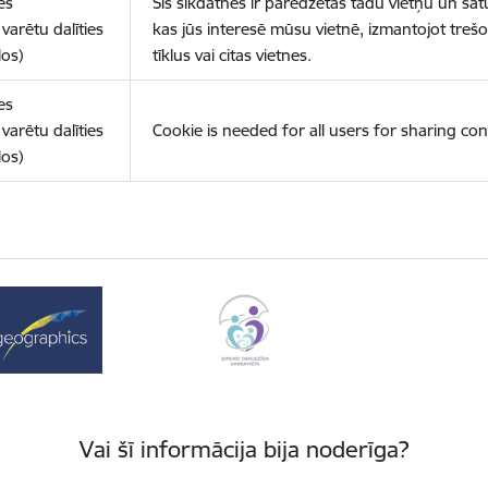
es
Šīs sīkdatnes ir paredzētas tādu vietņu un sat
varētu dalīties
kas jūs interesē mūsu vietnē, izmantojot treš
los)
tīklus vai citas vietnes.
es
varētu dalīties
Cookie is needed for all users for sharing con
los)
Vai šī informācija bija noderīga?