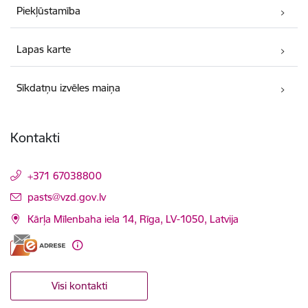
Piekļūstamība
Lapas karte
Sīkdatņu izvēles maiņa
Kontakti
+371 67038800
E-pasts:
pasts@vzd.gov.lv
Kārļa Mīlenbaha iela 14, Rīga, LV-1050, Latvija
Visi kontakti