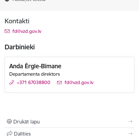
Kontakti
E-pasts:
fd@vzd.gov.lv
Darbinieki
Anda Ērgle-Bīmane
Departamenta direktors
+371 67038800
E-pasts:
fd@vzd.gov.lv
Drukāt lapu
Dalīties