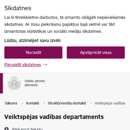
Pāriet uz lapas saturu
Sīkdatnes
Spied
lai meklētu
Enter
Lai šī tīmekļvietne darbotos, tā izmanto obligāti nepieciešamās
sīkdatnes. Ar Jūsu piekrišanu papildus šajā vietnē var tikt
izmantotas statistikas un sociālo mediju sīkdatnes.
Lūdzu, atzīmējiet savu izvēli:
Noraidīt
Apstiprināt visas
Pārvaldīt sīkdatnes
Sākums
Kontakti
Struktūrvienību kontakti
Veiktspējas vadības 
Veiktspējas vadības departaments
Atskaņot tekstu