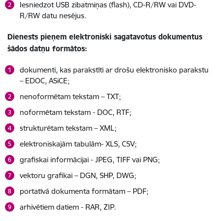
Iesniedzot USB zibatmiņas (flash), CD-R/RW vai DVD-
R/RW datu nesējus.
Dienests pieņem elektroniski sagatavotus dokumentus
šādos datņu formātos:
dokumenti, kas parakstīti ar drošu elektronisko parakstu
– EDOC, ASiCE;
nenoformētam tekstam – TXT;
noformētam tekstam - DOC, RTF;
strukturētam tekstam – XML;
elektroniskajām tabulām- XLS, CSV;
grafiskai informācijai - JPEG, TIFF vai PNG;
vektoru grafikai – DGN, SHP, DWG;
portatīvā dokumenta formātam – PDF;
arhivētiem datiem - RAR, ZIP.