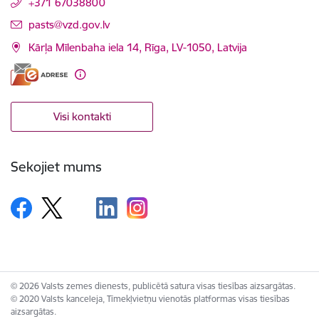
+371 67038800
E-pasts:
pasts@vzd.gov.lv
Kārļa Mīlenbaha iela 14, Rīga, LV-1050, Latvija
Visi kontakti
Sekojiet mums
© 2026 Valsts zemes dienests, publicētā satura visas tiesības aizsargātas.
© 2020 Valsts kanceleja, Tīmekļvietņu vienotās platformas visas tiesības
aizsargātas.