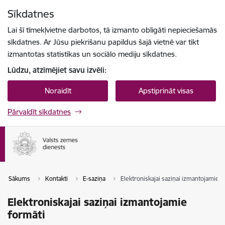
Pāriet uz lapas saturu
Sīkdatnes
Spied
lai meklētu
Enter
Lai šī tīmekļvietne darbotos, tā izmanto obligāti nepieciešamās
sīkdatnes. Ar Jūsu piekrišanu papildus šajā vietnē var tikt
izmantotas statistikas un sociālo mediju sīkdatnes.
Lūdzu, atzīmējiet savu izvēli:
Noraidīt
Apstiprināt visas
Pārvaldīt sīkdatnes
Sākums
Kontakti
E-saziņa
Elektroniskajai saziņai izmantojamie f
Elektroniskajai saziņai izmantojamie
formāti