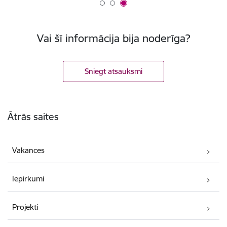
Vai šī informācija bija noderīga?
Sniegt atsauksmi
Kājene
Ātrās saites
Vakances
Iepirkumi
Projekti