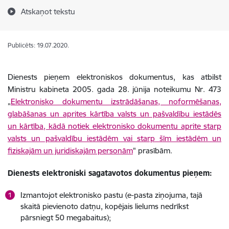
Atskaņot tekstu
Publicēts: 19.07.2020.
Dienests pieņem elektroniskos dokumentus, kas atbilst
Ministru kabineta 2005. gada 28. jūnija noteikumu Nr. 473
„
Elektronisko dokumentu izstrādāšanas, noformēšanas,
glabāšanas un aprites kārtība valsts un pašvaldību iestādēs
un kārtība, kādā notiek elektronisko dokumentu aprite starp
valsts un pašvaldību iestādēm vai starp šīm iestādēm un
fiziskajām un juridiskajām personām
" prasībām.
Dienests elektroniski sagatavotos dokumentus pieņem:
Izmantojot elektronisko pastu (e-pasta ziņojuma, tajā
skaitā pievienoto datņu, kopējais lielums nedrīkst
pārsniegt 50 megabaitus);