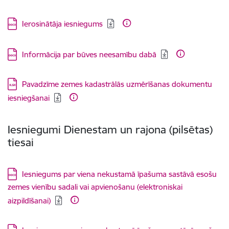
Lejupielādēt:
Ierosinātāja iesniegums
Lejupielādēt:
Informācija par būves neesamību dabā
Lejupielādēt:
Pavadzīme zemes kadastrālās uzmērīšanas dokumentu
iesniegšanai
Iesniegumi Dienestam un rajona (pilsētas)
tiesai
Lejupielādēt:
Iesniegums par viena nekustamā īpašuma sastāvā esošu
zemes vienību sadali vai apvienošanu (elektroniskai
aizpildīšanai)