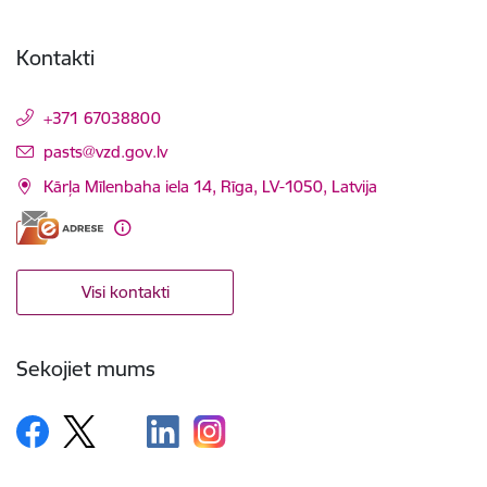
Kontakti
+371 67038800
E-pasts:
pasts@vzd.gov.lv
Kārļa Mīlenbaha iela 14, Rīga, LV-1050, Latvija
Visi kontakti
Sekojiet mums