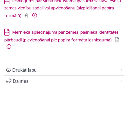
Lejupielādēt:
Iesniegums par viena nekustamā īpašuma sastāvā esošu
zemes vienību sadali vai apvienošanu (aizpildīšanai papīra
formātā)
Lejupielādēt:
Mērnieka apliecinājums par zemes īpašnieka identitātes
pārbaudi (pievienošanai pie papīra formāta iesnieguma)
Drukāt lapu
Dalīties