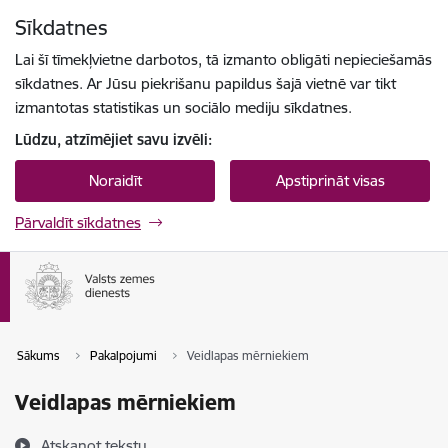
Pāriet uz lapas saturu
Sīkdatnes
Spied
lai meklētu
Enter
Lai šī tīmekļvietne darbotos, tā izmanto obligāti nepieciešamās
sīkdatnes. Ar Jūsu piekrišanu papildus šajā vietnē var tikt
izmantotas statistikas un sociālo mediju sīkdatnes.
Lūdzu, atzīmējiet savu izvēli:
Noraidīt
Apstiprināt visas
Pārvaldīt sīkdatnes
Sākums
Pakalpojumi
Veidlapas mērniekiem
Veidlapas mērniekiem
Atskaņot tekstu