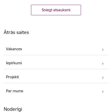
Sniegt atsauksmi
Kājene
Ātrās saites
Vakances
Iepirkumi
Projekti
Par mums
Noderīgi