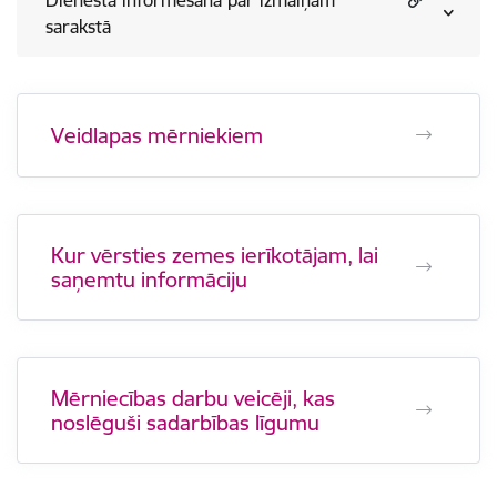
Dienesta informēšana par izmaiņām
sarakstā
Veidlapas mērniekiem
Kur vērsties zemes ierīkotājam, lai
saņemtu informāciju
Mērniecības darbu veicēji, kas
noslēguši sadarbības līgumu