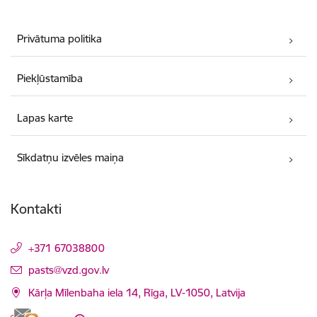
Privātuma politika
Piekļūstamība
Lapas karte
Sīkdatņu izvēles maiņa
Kontakti
+371 67038800
E-pasts:
pasts@vzd.gov.lv
Kārļa Mīlenbaha iela 14, Rīga, LV-1050, Latvija