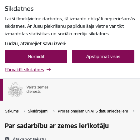
Pāriet uz lapas saturu
Sīkdatnes
Spied
lai meklētu
Enter
Lai šī tīmekļvietne darbotos, tā izmanto obligāti nepieciešamās
sīkdatnes. Ar Jūsu piekrišanu papildus šajā vietnē var tikt
izmantotas statistikas un sociālo mediju sīkdatnes.
Lūdzu, atzīmējiet savu izvēli:
Noraidīt
Apstiprināt visas
Pārvaldīt sīkdatnes
Sākums
Skaidrojumi
Profesionāļiem un ATIS datu sniedzējiem
Z
Par sadarbību ar zemes ierīkotāju
Atskaņot tekstu