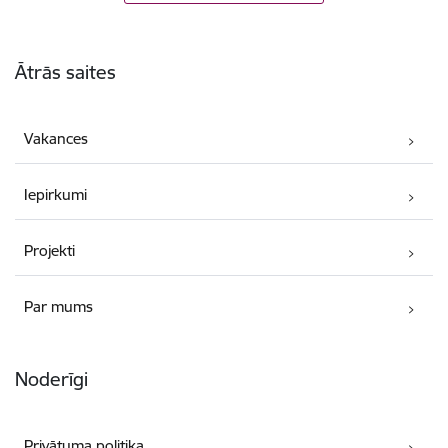
Kājene
Ātrās saites
Vakances
Iepirkumi
Projekti
Par mums
Noderīgi
Privātuma politika