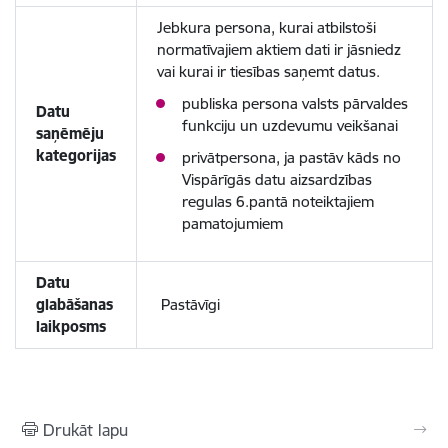
Jebkura persona, kurai atbilstoši
normatīvajiem aktiem dati ir jāsniedz
vai kurai ir tiesības saņemt datus.
publiska persona valsts pārvaldes
Datu
funkciju un uzdevumu veikšanai
saņēmēju
kategorijas
privātpersona, ja pastāv kāds no
Vispārīgās datu aizsardzības
regulas 6.pantā noteiktajiem
pamatojumiem
Datu
glabāšanas
Pastāvīgi
laikposms
Drukāt lapu