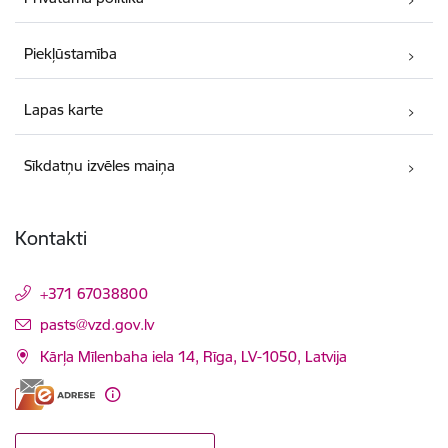
Piekļūstamība
Lapas karte
Sīkdatņu izvēles maiņa
Kontakti
+371 67038800
E-pasts:
pasts@vzd.gov.lv
Kārļa Mīlenbaha iela 14, Rīga, LV-1050, Latvija