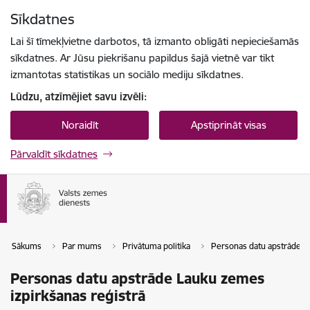
Pāriet uz lapas saturu
Sīkdatnes
Spied
lai meklētu
Enter
Lai šī tīmekļvietne darbotos, tā izmanto obligāti nepieciešamās
sīkdatnes. Ar Jūsu piekrišanu papildus šajā vietnē var tikt
izmantotas statistikas un sociālo mediju sīkdatnes.
Lūdzu, atzīmējiet savu izvēli:
Noraidīt
Apstiprināt visas
Pārvaldīt sīkdatnes
Sākums
Par mums
Privātuma politika
Personas datu apstrāde V
Personas datu apstrāde Lauku zemes
izpirkšanas reģistrā