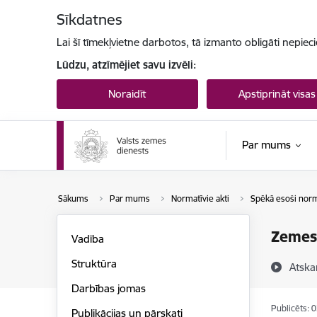
Pāriet uz lapas saturu
Sīkdatnes
Lai šī tīmekļvietne darbotos, tā izmanto obligāti nepiec
Lūdzu, atzīmējiet savu izvēli:
Noraidīt
Apstiprināt visas
Par mums
Sākums
Par mums
Normatīvie akti
Spēkā esoši norma
Zemes 
Vadība
Struktūra
Atska
Darbības jomas
Publicēts: 
Publikācijas un pārskati