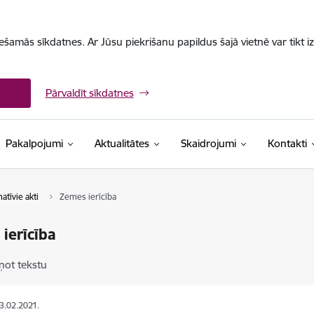
iešamās sīkdatnes. Ar Jūsu piekrišanu papildus šajā vietnē var tikt i
Pārvaldīt sīkdatnes
Pakalpojumi
Aktualitātes
Skaidrojumi
Kontakti
tīvie akti
Zemes ierīcība
ierīcība
ņot tekstu
03.02.2021.