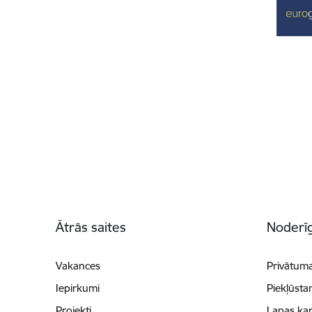
Kājene
Ātrās saites
Noderīg
Vakances
Privātuma
Iepirkumi
Piekļūsta
Projekti
Lapas kar