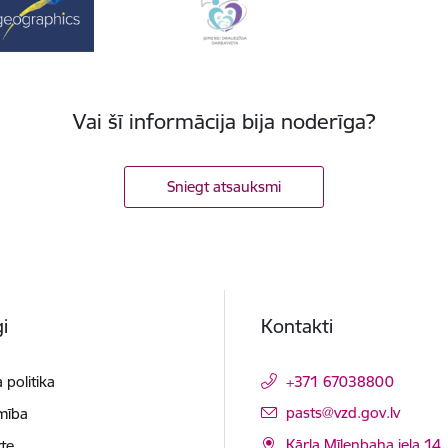
Vai šī informācija bija noderīga?
Sniegt atsauksmi
i
Kontakti
 politika
+371 67038800
E-pasts:
pasts@vzd.gov.lv
mība
Kārļa Mīlenbaha iela 14,
te