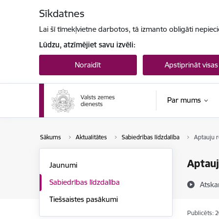
Pāriet uz lapas saturu
Sīkdatnes
Lai šī tīmekļvietne darbotos, tā izmanto obligāti nepiec
Lūdzu, atzīmējiet savu izvēli:
Noraidīt
Apstiprināt visas
Par mums
Sākums
Aktualitātes
Sabiedrības līdzdalība
Aptauju r
Aptauj
Jaunumi
Sabiedrības līdzdalība
Atska
Tiešsaistes pasākumi
Publicēts: 