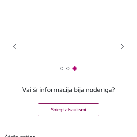
Vai šī informācija bija noderīga?
Sniegt atsauksmi
Kājene
Ātrās saites