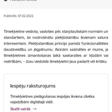
Publicēts: 07.02.2022.
Tīmekļvietne
veidota
,
vadoties
pēc
starptautiskām
normām
un
standartiem
,
lai
nodrošinātu
piekļūstamību
ikvienam
satura
interesentam
.
Piekļūstamības
principi
paredz
funkcionalitātes
daudzveidību
un
jēgpilnumu
.
Aicinām
sazināties
ar
mums, ja
tīmekļvietnes
izmantošanas
laikā
saskaraties
ar
kļūdām
vai
neērtībām
, –
Jūsu
viedoklis
tīmekļvietni
ļaus
padarīt
vēl
ērtāku
Iespēju raksturojums
Tīmekļvietnes pielāgošanas iespējas ikviena cilvēka
vajadzībām digitālajā vidē.
Skatīt vairāk