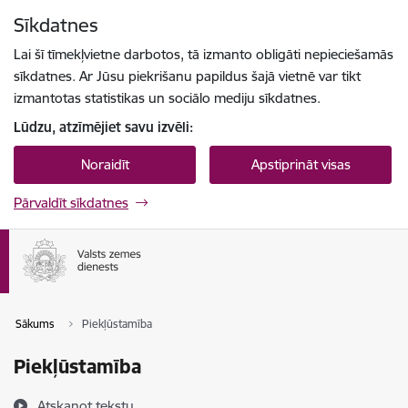
Pāriet uz lapas saturu
Sīkdatnes
Spied
lai meklētu
Enter
Lai šī tīmekļvietne darbotos, tā izmanto obligāti nepieciešamās
sīkdatnes. Ar Jūsu piekrišanu papildus šajā vietnē var tikt
izmantotas statistikas un sociālo mediju sīkdatnes.
Lūdzu, atzīmējiet savu izvēli:
Noraidīt
Apstiprināt visas
Pārvaldīt sīkdatnes
Sākums
Piekļūstamība
Piekļūstamība
Atskaņot tekstu