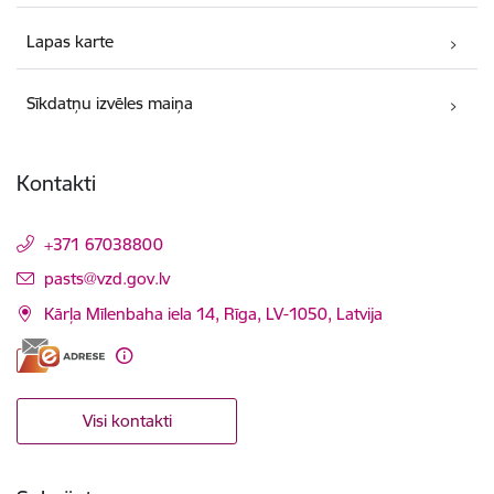
Lapas karte
Sīkdatņu izvēles maiņa
Kontakti
+371 67038800
E-pasts:
pasts@vzd.gov.lv
Kārļa Mīlenbaha iela 14, Rīga, LV-1050, Latvija
Visi kontakti