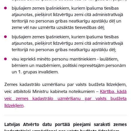
bijušajiem zemes īpašniekiem, kuriem īpašuma tiesības
atjaunotas, piešķirot līdzvērtīgu zemi citā administratīvajā
teritorijā no personas gribas neatkarīgu apstākļu dēļ un
zeme vēl nav uzmērīta uzsāktās tiesvedības dēļ;
bijušajiem zemes īpašniekiem, kuriem īpašuma tiesības
atjaunotas, piešķirot līdzvērtīgu zemi citā administratīvajā
teritorijā no personas gribas neatkarīgu apstākļu dēļ;
visu iepriekš minēto personu mantiniekiem - laulātiem,
bērniem un mazbērniem, politiski represētajām personām
un 1. grupas invalīdiem.
Zemes kadastrālo uzmērīšanu par valsts budžeta līdzekļiem,
veic atbilstoši Ministru kabineta noteikumiem –
Kārtība, kādā
veic zemes kadastrālo uzmērīšanu par valsts budžeta
līdzekļiem
.
Latvijas Atvērto datu portālā
pieejami saraksti zemes