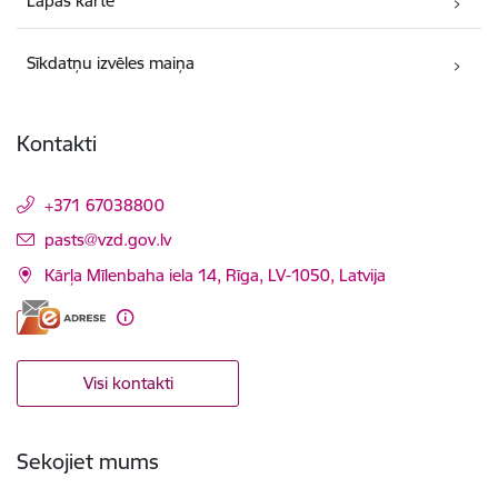
Lapas karte
Sīkdatņu izvēles maiņa
Kontakti
+371 67038800
E-pasts:
pasts@vzd.gov.lv
Kārļa Mīlenbaha iela 14, Rīga, LV-1050, Latvija
Visi kontakti
Sekojiet mums