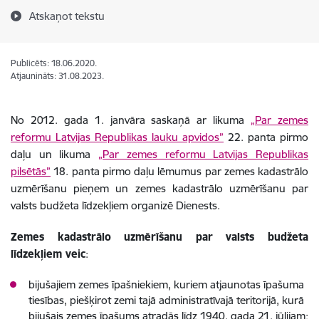
Atskaņot tekstu
Publicēts: 18.06.2020.
Atjaunināts: 31.08.2023.
No 2012. gada 1. janvāra saskaņā ar likuma
„Par zemes
reformu Latvijas Republikas lauku apvidos”
22. panta pirmo
daļu un likuma
„Par zemes reformu Latvijas Republikas
pilsētās”
18. panta pirmo daļu lēmumus par zemes kadastrālo
uzmērīšanu pieņem un zemes kadastrālo uzmērīšanu par
valsts budžeta līdzekļiem organizē Dienests.
Zemes kadastrālo uzmērīšanu par valsts budžeta
līdzekļiem veic
:
bijušajiem zemes īpašniekiem, kuriem atjaunotas īpašuma
tiesības, piešķirot zemi tajā administratīvajā teritorijā, kurā
bijušais zemes īpašums atradās līdz 1940. gada 21. jūlijam;