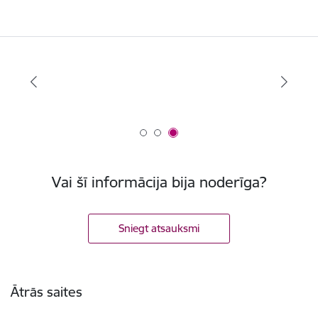
Vai šī informācija bija noderīga?
Sniegt atsauksmi
Kājene
Ātrās saites