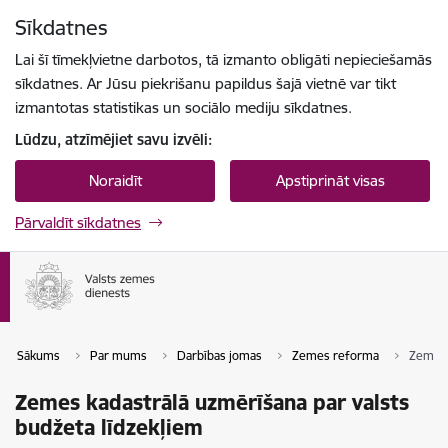
Pāriet uz lapas saturu
Sīkdatnes
Spied
lai meklētu
Enter
Lai šī tīmekļvietne darbotos, tā izmanto obligāti nepieciešamās
sīkdatnes. Ar Jūsu piekrišanu papildus šajā vietnē var tikt
izmantotas statistikas un sociālo mediju sīkdatnes.
Lūdzu, atzīmējiet savu izvēli:
Noraidīt
Apstiprināt visas
Pārvaldīt sīkdatnes
Sākums
Par mums
Darbības jomas
Zemes reforma
Zemes 
Zemes kadastrālā uzmērīšana par valsts
budžeta līdzekļiem