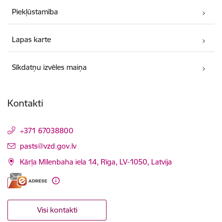
Piekļūstamība
Lapas karte
Sīkdatņu izvēles maiņa
Kontakti
+371 67038800
E-pasts:
pasts@vzd.gov.lv
Kārļa Mīlenbaha iela 14, Rīga, LV-1050, Latvija
Visi kontakti