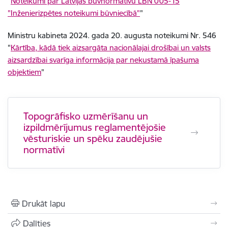
"
Noteikumi par Latvijas būvnormatīvu LBN 005-15
"Inženierizpētes noteikumi būvniecībā"
"
Ministru kabineta 2024. gada 20. augusta noteikumi Nr. 546
"
Kārtība, kādā tiek aizsargāta nacionālajai drošībai un valsts
aizsardzībai svarīga informācija par nekustamā īpašuma
objektiem
"
Topogrāfisko uzmērīšanu un
izpildmērījumus reglamentējošie
vēsturiskie un spēku zaudējušie
normatīvi
Drukāt lapu
Dalīties