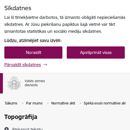
Pāriet uz lapas saturu
Sīkdatnes
Spied
lai meklētu
Enter
Lai šī tīmekļvietne darbotos, tā izmanto obligāti nepieciešamās
sīkdatnes. Ar Jūsu piekrišanu papildus šajā vietnē var tikt
izmantotas statistikas un sociālo mediju sīkdatnes.
Lūdzu, atzīmējiet savu izvēli:
Noraidīt
Apstiprināt visas
Pārvaldīt sīkdatnes
Sākums
Par mums
Normatīvie akti
Spēkā esoši normatīvie akti
Topogrāfija
Atskaņot tekstu