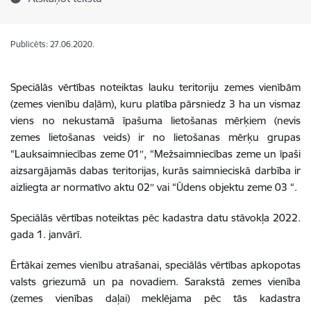
Publicēts: 27.06.2020.
Speciālās vērtības noteiktas lauku teritoriju zemes vienībām
(zemes vienību daļām), kuru platība pārsniedz 3 ha un vismaz
viens no nekustamā īpašuma lietošanas mērķiem (nevis
zemes lietošanas veids) ir no lietošanas mērķu grupas
“Lauksaimniecības zeme 01″, “Mežsaimniecības zeme un īpaši
aizsargājamās dabas teritorijas, kurās saimnieciskā darbība ir
aizliegta ar normatīvo aktu 02″ vai “Ūdens objektu zeme 03 “.
Speciālās vērtības noteiktas pēc kadastra datu stāvokļa
2022.
gada 1. janvārī.
Ērtākai zemes vienību atrašanai, speciālās vērtības apkopotas
valsts griezumā un pa novadiem. Sarakstā zemes vienība
(zemes vienības daļai) meklējama pēc tās kadastra