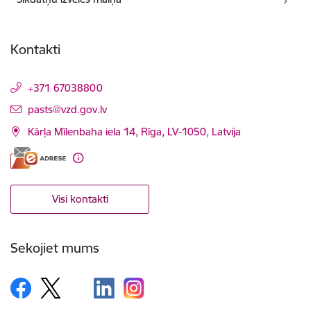
Kontakti
+371 67038800
E-pasts:
pasts@vzd.gov.lv
Kārļa Mīlenbaha iela 14, Rīga, LV-1050, Latvija
Visi kontakti
Sekojiet mums