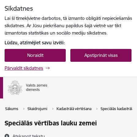
Pāriet uz lapas saturu
Sīkdatnes
Spied
lai meklētu
Enter
Lai šī tīmekļvietne darbotos, tā izmanto obligāti nepieciešamās
sīkdatnes. Ar Jūsu piekrišanu papildus šajā vietnē var tikt
izmantotas statistikas un sociālo mediju sīkdatnes.
Lūdzu, atzīmējiet savu izvēli:
Noraidīt
Apstiprināt visas
Pārvaldīt sīkdatnes
Sākums
Skaidrojumi
Kadastrālā vērtēšana
Speciālās kadastrālās 
Speciālās vērtības lauku zemei
Atskaņot tekstu