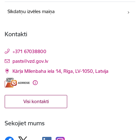
Sīkdatņu izvēles maiņa
Kontakti
+371 67038800
E-pasts:
pasts@vzd.gov.lv
Kārļa Mīlenbaha iela 14, Rīga, LV-1050, Latvija
Visi kontakti
Sekojiet mums