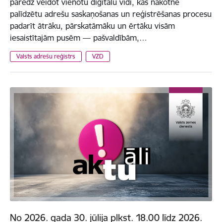
paredz veidot vienotu digitālu vidi, kas nākotnē
palīdzētu adrešu saskaņošanas un reģistrēšanas procesu
padarīt ātrāku, pārskatāmāku un ērtāku visām
iesaistītajām pusēm — pašvaldībām,…
Valsts adrešu reģistrs
VZD
No 2026. gada 30. jūlija plkst. 18.00 līdz 2026.