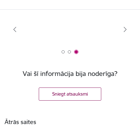
Vai šī informācija bija noderīga?
Sniegt atsauksmi
Kājene
Ātrās saites