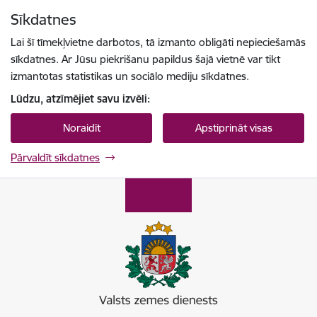
Pāriet uz lapas saturu
Sīkdatnes
Spied
lai meklētu
Enter
Lai šī tīmekļvietne darbotos, tā izmanto obligāti nepieciešamās
sīkdatnes. Ar Jūsu piekrišanu papildus šajā vietnē var tikt
izmantotas statistikas un sociālo mediju sīkdatnes.
Lūdzu, atzīmējiet savu izvēli:
Noraidīt
Apstiprināt visas
Pārvaldīt sīkdatnes
Valsts zemes dienests