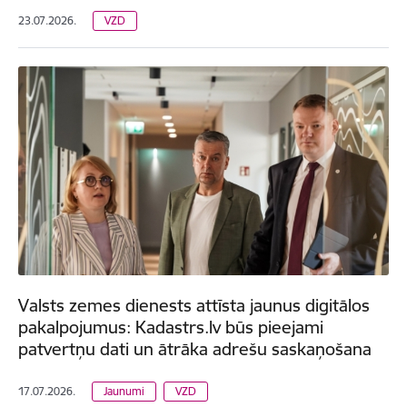
23.07.2026.
VZD
Valsts zemes dienests attīsta jaunus digitālos
pakalpojumus: Kadastrs.lv būs pieejami
patvertņu dati un ātrāka adrešu saskaņošana
17.07.2026.
Jaunumi
VZD