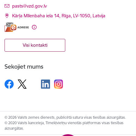
E-pasts:
pasts@vzd.gov.lv
Kārļa Mīlenbaha iela 14, Rīga, LV-1050, Latvija
Visi kontakti
Sekojiet mums
© 2026 Valsts zemes dienests, publicētā satura visas tiesības aizsargātas.
© 2020 Valsts kanceleja, Tīmekļvietņu vienotās platformas visas tiesības
aizsargātas.