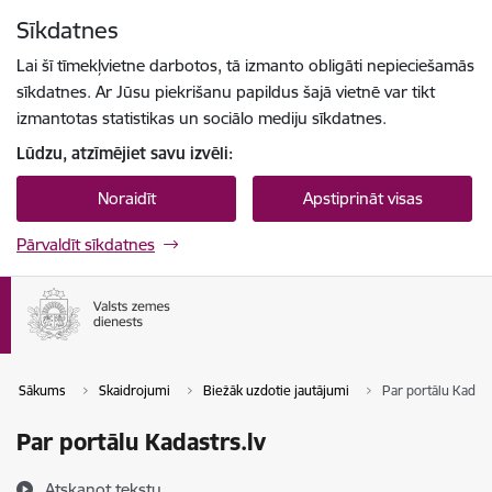
Pāriet uz lapas saturu
Sīkdatnes
Spied
lai meklētu
Enter
Lai šī tīmekļvietne darbotos, tā izmanto obligāti nepieciešamās
sīkdatnes. Ar Jūsu piekrišanu papildus šajā vietnē var tikt
izmantotas statistikas un sociālo mediju sīkdatnes.
Lūdzu, atzīmējiet savu izvēli:
Noraidīt
Apstiprināt visas
Pārvaldīt sīkdatnes
Sākums
Skaidrojumi
Biežāk uzdotie jautājumi
Par portālu Kadast
Par portālu Kadastrs.lv
Atskaņot tekstu