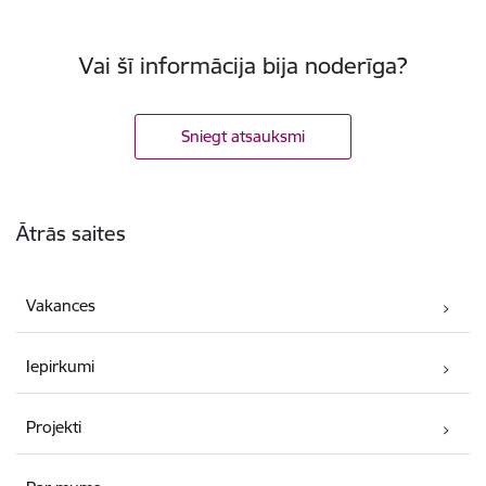
Vai šī informācija bija noderīga?
Sniegt atsauksmi
Kājene
Ātrās saites
Vakances
Iepirkumi
Projekti