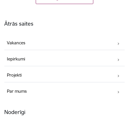
Kājene
Ātrās saites
Vakances
Iepirkumi
Projekti
Par mums
Noderīgi