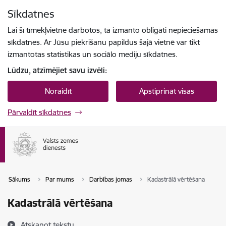
Pāriet uz lapas saturu
Sīkdatnes
Spied
lai meklētu
Enter
Lai šī tīmekļvietne darbotos, tā izmanto obligāti nepieciešamās
sīkdatnes. Ar Jūsu piekrišanu papildus šajā vietnē var tikt
izmantotas statistikas un sociālo mediju sīkdatnes.
Lūdzu, atzīmējiet savu izvēli:
Noraidīt
Apstiprināt visas
Pārvaldīt sīkdatnes
Sākums
Par mums
Darbības jomas
Kadastrālā vērtēšana
Kadastrālā vērtēšana
Atskaņot tekstu