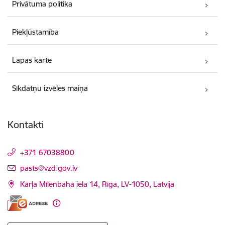
Privātuma politika
Piekļūstamība
Lapas karte
Sīkdatņu izvēles maiņa
Kontakti
+371 67038800
E-pasts:
pasts@vzd.gov.lv
Kārļa Mīlenbaha iela 14, Rīga, LV-1050, Latvija