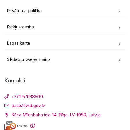
Privātuma politika
Piekļūstamība
Lapas karte
Sīkdatņu izvēles maiņa
Kontakti
+371 67038800
E-pasts:
pasts@vzd.gov.lv
Kārļa Mīlenbaha iela 14, Rīga, LV-1050, Latvija