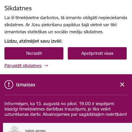
Pāriet uz lapas saturu
Sīkdatnes
Spied
lai meklētu
Enter
Lai šī tīmekļvietne darbotos, tā izmanto obligāti nepieciešamās
sīkdatnes. Ar Jūsu piekrišanu papildus šajā vietnē var tikt
izmantotas statistikas un sociālo mediju sīkdatnes.
Lūdzu, atzīmējiet savu izvēli:
Noraidīt
Apstiprināt visas
Pārvaldīt sīkdatnes
Izmaiņas
Informējam, ka 13. augustā no plkst. 19.00 ir iespējami
īslaicīgi tīmekļvietnes darbības traucējumi, jo tiks veikti
uzturēšanas darbi. Atvainojamies par sagādātajām neērtībām!