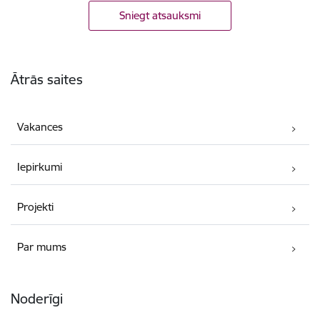
Sniegt atsauksmi
Kājene
Ātrās saites
Vakances
Iepirkumi
Projekti
Par mums
Noderīgi