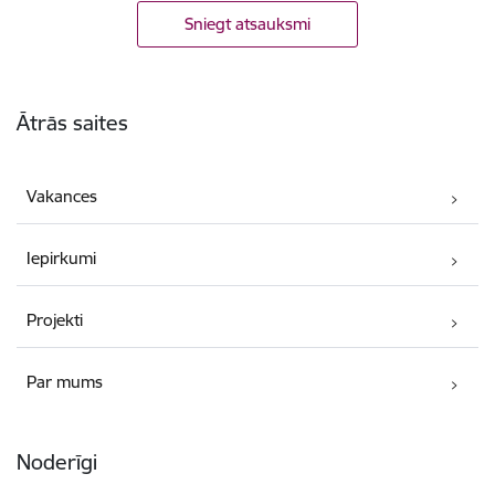
Sniegt atsauksmi
Kājene
Ātrās saites
Vakances
Iepirkumi
Projekti
Par mums
Noderīgi