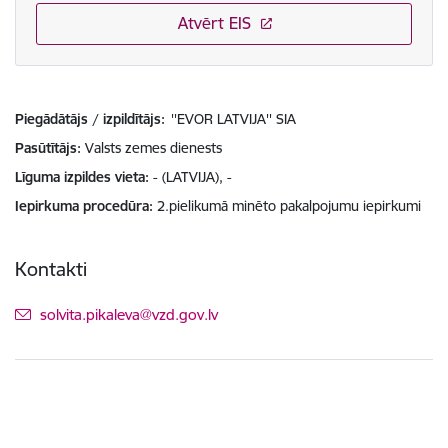
Atvērt EIS
Piegādātājs / izpildītājs:
''EVOR LATVIJA'' SIA
Pasūtītājs
Valsts zemes dienests
Līguma izpildes vieta
- (LATVIJA), -
Iepirkuma procedūra
2.pielikumā minēto pakalpojumu iepirkumi
Kontakti
E-pasts:
solvita.pikaleva@vzd.gov.lv