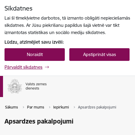
Pāriet uz lapas saturu
Sīkdatnes
Spied
lai meklētu
Enter
Lai šī tīmekļvietne darbotos, tā izmanto obligāti nepieciešamās
sīkdatnes. Ar Jūsu piekrišanu papildus šajā vietnē var tikt
izmantotas statistikas un sociālo mediju sīkdatnes.
Lūdzu, atzīmējiet savu izvēli:
Noraidīt
Apstiprināt visas
Pārvaldīt sīkdatnes
Sākums
Par mums
Iepirkumi
Apsardzes pakalpojumi
Apsardzes pakalpojumi