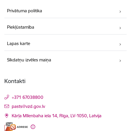
Privātuma politika
Piekļūstamība
Lapas karte
Sīkdatņu izvēles maiņa
Kontakti
+371 67038800
E-pasts:
pasts@vzd.gov.lv
Kārļa Mīlenbaha iela 14, Rīga, LV-1050, Latvija