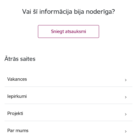
Vai šī informācija bija noderīga?
Sniegt atsauksmi
Kājene
Ātrās saites
Vakances
Iepirkumi
Projekti
Par mums