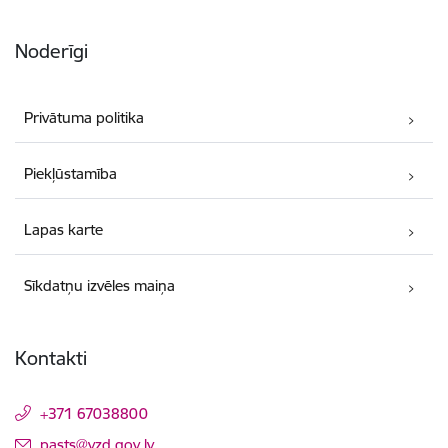
Noderīgi
Privātuma politika
Piekļūstamība
Lapas karte
Sīkdatņu izvēles maiņa
Kontakti
+371 67038800
E-pasts:
pasts@vzd.gov.lv