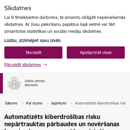
Pāriet uz lapas saturu
Sīkdatnes
Spied
lai meklētu
Enter
Lai šī tīmekļvietne darbotos, tā izmanto obligāti nepieciešamās
sīkdatnes. Ar Jūsu piekrišanu papildus šajā vietnē var tikt
izmantotas statistikas un sociālo mediju sīkdatnes.
Lūdzu, atzīmējiet savu izvēli:
Noraidīt
Apstiprināt visas
Pārvaldīt sīkdatnes
Sākums
Par mums
Iepirkumi
Automatizēts kiberdrošības risku
Automatizēts kiberdrošības risku
nepārtrauktas pārbaudes un novēršanas