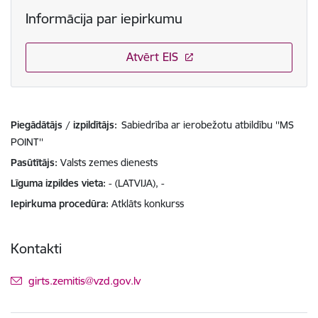
Informācija par iepirkumu
Atvērt EIS
Piegādātājs / izpildītājs:
Sabiedrība ar ierobežotu atbildību ''MS
POINT''
Pasūtītājs
Valsts zemes dienests
Līguma izpildes vieta
- (LATVIJA), -
Iepirkuma procedūra
Atklāts konkurss
Kontakti
E-pasts:
girts.zemitis@vzd.gov.lv