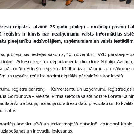
rešu reģistrs atzīmē 25 gadu jubileju – nozīmīgu posmu Latvij
kā reģistrs ir kļuvis par neatņemamu valsts informācijas sis
atu pieejamību iedzīvotājiem, uzņēmumiem un valsts iestādēm
 šo jubileju, šīs nedēļas sākumā, 10. novembrī, VZD pārstāvji – Sa
edoliņš, Adrešu reģistra departamenta direktore Natālija Avotiņ
 lai pārrunātu Adrešu reģistra attīstību, izaicinājumus un nākotnes i
tēm un uzsvēra reģistra nozīmi digitālās pārvaldības kontekstā.
umu reģistra pārstāvji –
Komersantu un uzņēmumu reģistrācijas n
Ruta Gorbunova – Meisīte, Pirmā sektora valsts notāre Loreta Kaln
adītāja Antra Skuja
, norādīja uz adrešu datu precizitāti un to kvali
u datus.
noritēja konstruktīvā un iedvesmojošā gaisotnē, apliecinot kop
s uzlabošanas un inovāciju ieviešanas.