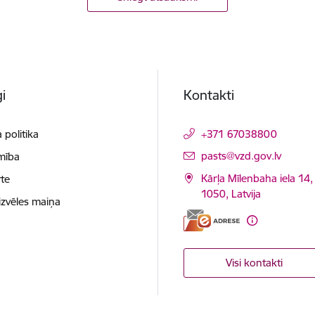
i
Kontakti
 politika
+371 67038800
E-pasts:
pasts@vzd.gov.lv
mība
Kārļa Mīlenbaha iela 14,
te
1050, Latvija
izvēles maiņa
Visi kontakti