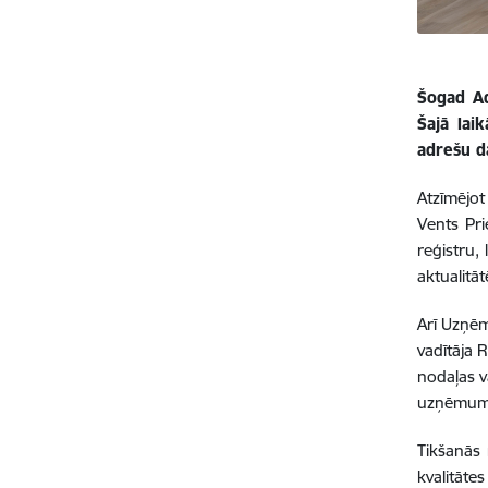
Šogad Ad
Šajā lai
adrešu d
Atzīmējot
Vents Pri
reģistru,
aktualitā
Arī Uzņēm
vadītāja 
nodaļas v
uzņēmum
Tikšanās 
kvalitāte