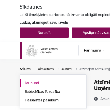
Pāriet uz lapas saturu
Sīkdatnes
Lai šī tīmekļvietne darbotos, tā izmanto obligāti nepiec
Lūdzu, atzīmējiet savu izvēli:
Noraidīt
Apstiprināt visas
Par mums
Sākums
Aktualitātes
Jaunumi
Atzīmējam Adrešu reģi
Atzīmē
Jaunumi
Uzņēm
Sabiedrības līdzdalība
Atska
Tiešsaistes pasākumi