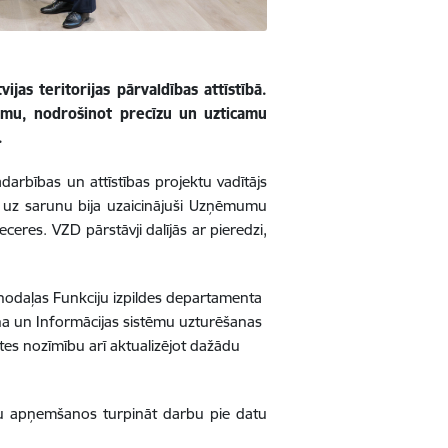
as teritorijas pārvaldības attīstībā.
tēmu, nodrošinot precīzu un uzticamu
.
darbības un attīstības projektu vadītājs
a, uz sarunu bija uzaicinājuši Uzņēmumu
eceres. VZD pārstāvji dalījās ar pieredzi,
odaļas Funkciju izpildes departamenta
iņa un Informācijas sistēmu uzturēšanas
tātes nozīmību arī aktualizējot dažādu
īgu apņemšanos turpināt darbu pie datu