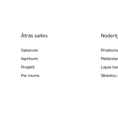
Kājene
Ātrās saites
Noderīg
Vakances
Privātuma
Iepirkumi
Piekļūsta
Projekti
Lapas kar
Par mums
Sīkdatņu 