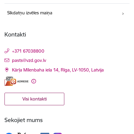
Sīkdatņu izvēles maiņa
Kontakti
+371 67038800
E-pasts:
pasts@vzd.gov.lv
Kārļa Mīlenbaha iela 14, Rīga, LV-1050, Latvija
Visi kontakti
Sekojiet mums