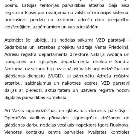
posmu Latvijas teritorijas pārvaldības attīstībā. Šajā laikā
reģistrs ir kļuvis par neatņemamu valsts informācijas sistēmu,
nodrošinot precīzu un uzticamu adrešu datu pieejamību
iedzīvotājiem, uzņēmumiem un valsts iestādēm.
Atzīmējot šo jubileju, šīs nedēļas sākumā VZD pārstāvji –
Sadarbības un attīstības projektu vadītājs Vents Priedoliņš,
Adrešu reģistra departamenta direktore Natālija Avotiņa un
Izaugsmes un ilgtspējas departamenta direktore Sandra
Notruma, uz sarunu bija uzaicinājuši Valsts ugunsdzēsības un
glābšanas dienestu (VUGD), lai pārrunātu Adrešu reģistra
attīstību, izaicinājumus un nākotnes ieceres. VZD pārstāvji
dalījās ar pieredzi, aktualitātēm un uzsvēra reģistra nozīmi
digitālās pārvaldības kontekstā.
Arī Valsts ugunsdzēsības un glābšanas dienests pārstāvji –
Operatīvās vadības pārvaldes Ugunsgrēku dzēšanas un
glābšanas darbu nodaļas vecākais inspektors Igors Rusinovs,
Vienotās kontaktu centra pārvaldes Kvalitātes kontroles