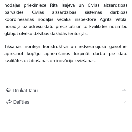
nodaļās priekšniece Rita Isajeva un Civilās aizsardzības
pārvaldes Civilās aizsardzības sistēmas darbības
koordinēšanas nodaļas vecākā inspektore Agrita Vītola,
norādīja uz adrešu datu precizitāti un to kvalitātes nozīmību
glābjot cilvēku dzīvības dažādās teritorijās.
Tikšanās noritēja konstruktīvā un iedvesmojošā gaisotnē,
apliecinot kopīgu apņemšanos turpināt darbu pie datu
kvalitātes uzlabošanas un inovāciju ieviešanas.
Drukāt lapu
Dalīties