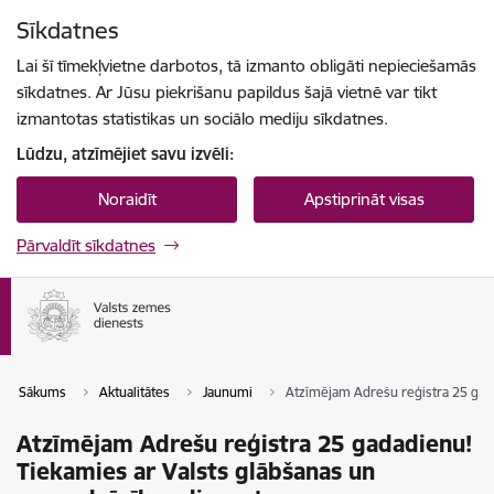
Pāriet uz lapas saturu
Sīkdatnes
Spied
lai meklētu
Enter
Lai šī tīmekļvietne darbotos, tā izmanto obligāti nepieciešamās
sīkdatnes. Ar Jūsu piekrišanu papildus šajā vietnē var tikt
izmantotas statistikas un sociālo mediju sīkdatnes.
Lūdzu, atzīmējiet savu izvēli:
Noraidīt
Apstiprināt visas
Pārvaldīt sīkdatnes
Sākums
Aktualitātes
Jaunumi
Atzīmējam Adrešu reģistra 25 gad
Atzīmējam Adrešu reģistra 25 gadadienu!
Tiekamies ar Valsts glābšanas un