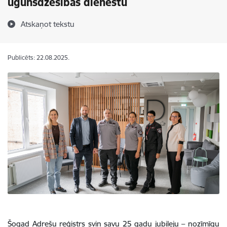
ugunsdzēsības dienestu
Atskaņot tekstu
Publicēts: 22.08.2025.
Šogad Adrešu reģistrs svin savu 25 gadu jubileju – nozīmīgu