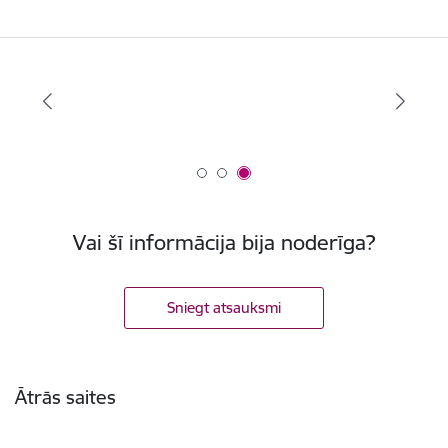
Vai šī informācija bija noderīga?
Sniegt atsauksmi
Kājene
Ātrās saites