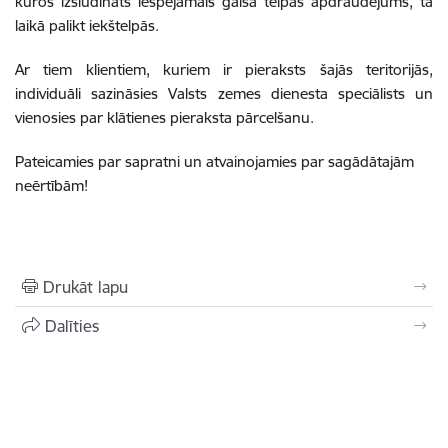
kuros izsludināts iespējamais gaisa telpas apdraudējums, tā
laikā palikt iekštelpās.
Ar tiem klientiem, kuriem ir pieraksts šajās teritorijās,
individuāli sazināsies Valsts zemes dienesta speciālists un
vienosies par klātienes pieraksta pārcelšanu.
Pateicamies par sapratni un atvainojamies par sagādātajām
neērtībām!
Drukāt lapu
Dalīties