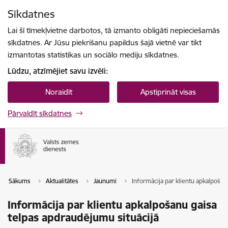
Pāriet uz lapas saturu
Sīkdatnes
Spied
lai meklētu
Enter
Lai šī tīmekļvietne darbotos, tā izmanto obligāti nepieciešamās
sīkdatnes. Ar Jūsu piekrišanu papildus šajā vietnē var tikt
izmantotas statistikas un sociālo mediju sīkdatnes.
Lūdzu, atzīmējiet savu izvēli:
Noraidīt
Apstiprināt visas
Pārvaldīt sīkdatnes
Sākums
Aktualitātes
Jaunumi
Informācija par klientu apkalpošan
Informācija par klientu apkalpošanu gaisa
telpas apdraudējumu situācijā