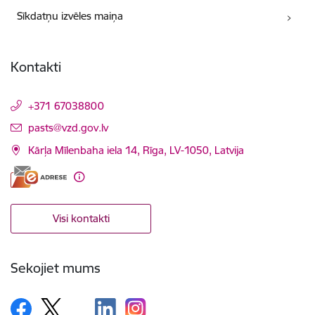
Sīkdatņu izvēles maiņa
Kontakti
+371 67038800
E-pasts:
pasts@vzd.gov.lv
Kārļa Mīlenbaha iela 14, Rīga, LV-1050, Latvija
Visi kontakti
Sekojiet mums