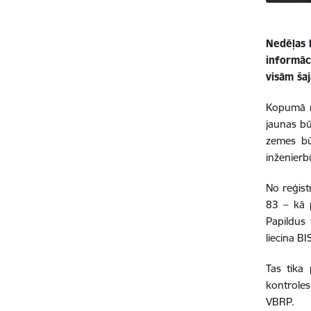
Nedēļas l
informāc
visām ša
Kopumā no
jaunas bū
zemes bū
inženier
No reģist
83 – kā p
Papildus 
liecina BIS
Tas tika 
kontroles
VBRP.