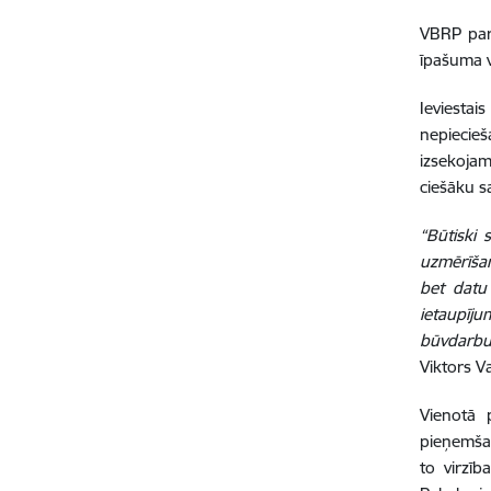
VBRP pare
īpašuma v
Ieviesta
nepiecieš
izsekoja
ciešāku s
“Būtiski
uzmērīšan
bet datu
ietaupīju
būvdarbu
Viktors Va
Vienotā 
pieņemšan
to virzī