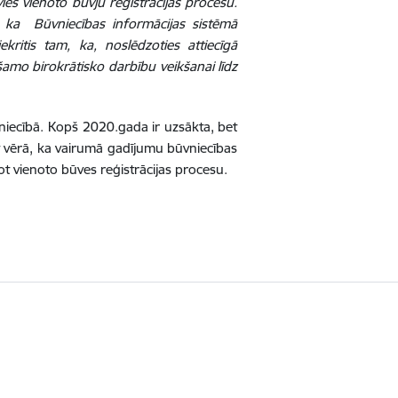
vieš vienoto būvju reģistrācijas procesu.
to, ka Būvniecības informācijas sistēmā
ekritis tam, ka, noslēdzoties attiecīgā
ešamo birokrātisko darbību veikšanai līdz
niecībā. Kopš 2020.gada ir uzsākta, bet
 vērā, ka vairumā gadījumu būvniecības
rot vienoto būves reģistrācijas procesu.