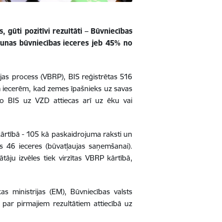
, gūti pozitīvi rezultāti – Būvniecības
aunas būvniecības ieceres jeb 45% no
jas process (VBRP), BIS reģistrētas 516
ām iecerēm, kad zemes īpašnieks uz savas
no BIS uz VZD attiecas arī uz ēku vai
kārtībā - 105 kā paskaidrojuma raksti un
s 46 ieceres (būvatļaujas saņemšanai).
tāju izvēles tiek virzītas VBRP kārtībā,
s ministrijas (EM), Būvniecības valsts
par pirmajiem rezultātiem attiecībā uz