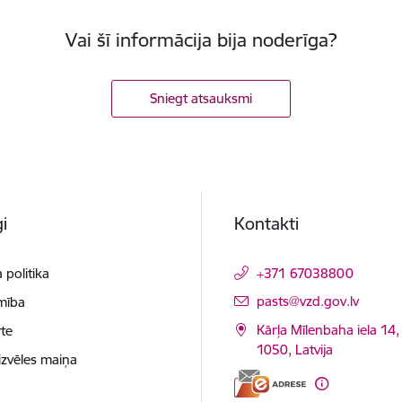
Vai šī informācija bija noderīga?
Sniegt atsauksmi
i
Kontakti
 politika
+371 67038800
E-pasts:
pasts@vzd.gov.lv
mība
Kārļa Mīlenbaha iela 14,
te
1050, Latvija
izvēles maiņa