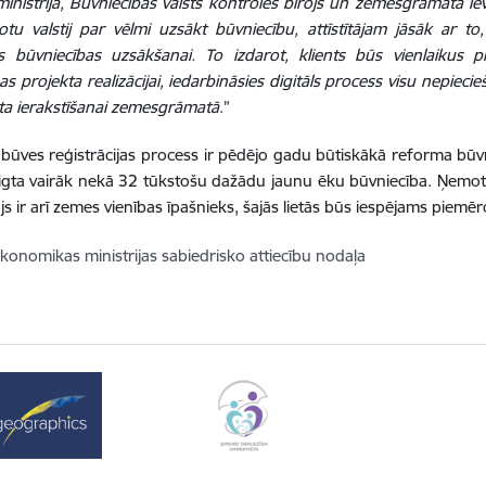
 ministrija, Būvniecības valsts kontroles birojs un zemesgrāmata ie
otu valstij par vēlmi uzsākt būvniecību, attīstītājam jāsāk ar 
s būvniecības uzsākšanai. To izdarot, klients būs vienlaikus pi
as projekta realizācijai, iedarbināsies digitāls process visu nepieci
ta ierakstīšanai zemesgrāmatā
.”
 būves reģistrācijas process ir pēdējo gadu būtiskākā reforma būv
gta vairāk nekā 32 tūkstošu dažādu jaunu ēku būvniecība. Ņemot
ājs ir arī zemes vienības īpašnieks, šajās lietās būs iespējams piemē
konomikas ministrijas sabiedrisko attiecību nodaļa