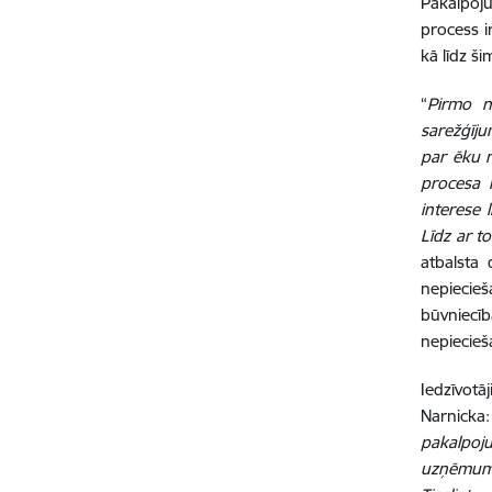
Pakalpoj
process i
kā līdz ši
“
Pirmo ne
sarežģīju
par ēku n
procesa i
interese 
Līdz ar to
atbalsta 
nepiecieš
būvniecī
nepiecieš
Iedzīvotā
Narnicka:
pakalpoju
uzņēmumi