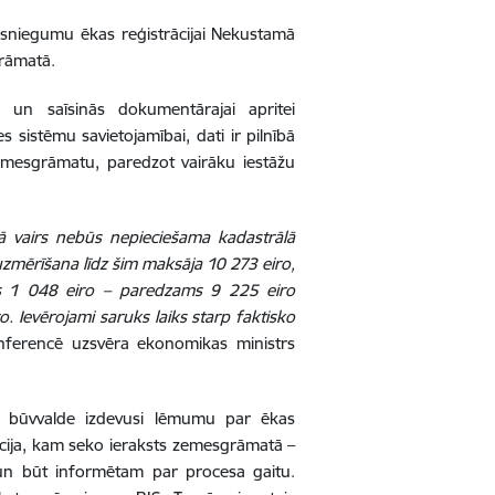
esniegumu ēkas reģistrācijai Nekustamā
grāmatā.
u un saīsinās dokumentārajai apritei
s sistēmu savietojamībai, dati ir pilnībā
emesgrāmatu, paredzot vairāku iestāžu
jā vairs nebūs nepieciešama kadastrālā
zmērīšana līdz šim maksāja 10 273 eiro,
sās 1 048 eiro – paredzams 9 225 eiro
. Ievērojami saruks laiks starp faktisko
nferencē uzsvēra ekonomikas ministrs
dz būvvalde izdevusi lēmumu par ēkas
rācija, kam seko ieraksts zemesgrāmatā –
 un būt informētam par procesa gaitu.