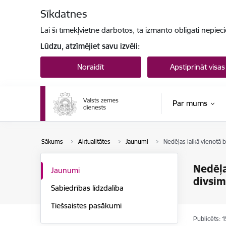
Pāriet uz lapas saturu
Sīkdatnes
Lai šī tīmekļvietne darbotos, tā izmanto obligāti nepiec
Lūdzu, atzīmējiet savu izvēli:
Noraidīt
Apstiprināt visas
Par mums
Sākums
Aktualitātes
Jaunumi
Nedēļas laikā vienotā 
Nedēļa
Jaunumi
divsim
Sabiedrības līdzdalība
Tiešsaistes pasākumi
Publicēts: 