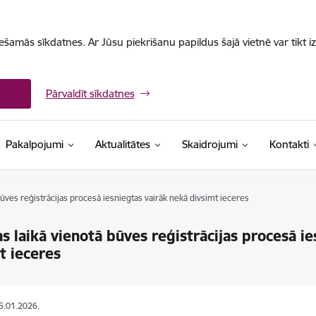
iešamās sīkdatnes. Ar Jūsu piekrišanu papildus šajā vietnē var tikt i
Pārvaldīt sīkdatnes
Pakalpojumi
Aktualitātes
Skaidrojumi
Kontakti
būves reģistrācijas procesā iesniegtas vairāk nekā divsimt ieceres
s laikā vienotā būves reģistrācijas procesā i
t ieceres
15.01.2026.