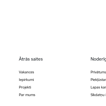
Kājene
Ātrās saites
Noderīg
Vakances
Privātuma
Iepirkumi
Piekļūsta
Projekti
Lapas kar
Par mums
Sīkdatņu 