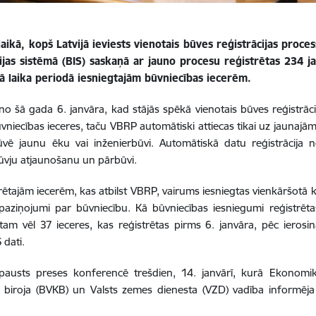
aikā, kopš Latvijā ieviests vienotais būves reģistrācijas process
ijas sistēmā (BIS) saskaņā ar jauno procesu reģistrētas 234 j
jā laika periodā iesniegtajām būvniecības iecerēm.
 šā gada 6. janvāra, kad stājās spēkā vienotais būves reģistrāci
vniecības ieceres, taču VBRP automātiski attiecas tikai uz jaunaj
vē jaunu ēku vai inženierbūvi. Automātiskā datu reģistrācija 
būvju atjaunošanu un pārbūvi.
rētajām iecerēm, kas atbilst VBRP, vairums iesniegtas vienkāršotā 
aziņojumi par būvniecību. Kā būvniecības iesniegumi reģistrēta
tam vēl 37 ieceres, kas reģistrētas pirms 6. janvāra, pēc ierosinā
 dati.
pausts preses konferencē trešdien, 14. janvārī, kurā Ekonomika
 biroja (BVKB) un Valsts zemes dienesta (VZD) vadība informēja 