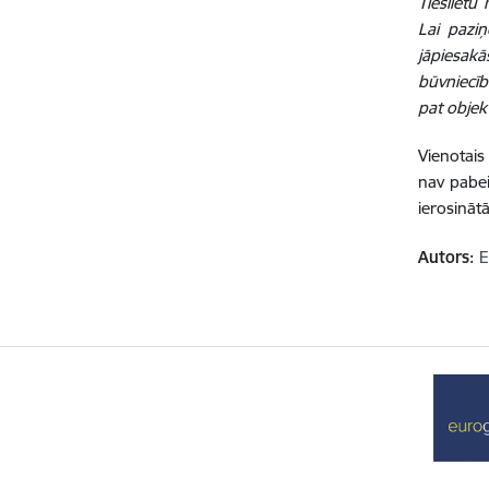
Tieslietu
Lai paziņ
jāpiesakā
būvniecīb
pat objek
Vienotais
nav pabei
ierosināt
Autors:
E