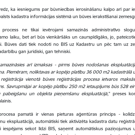
dz, ka iesniegums par būvniecības ierosināšanu kalpo arī par i
alsts kadastra informācijas sistēmā un būves ierakstīšanai zemes
is process ne tikai ievērojami samazinās administratīvo slog
amo laiku, bet arī būs vienkāršāks un caurspīdīgāks, jo, pateicotie
mi. Būves dati tiek nodoti no BIS uz Kadastru un pēc tam uz z
adarbību gan juridiski, gan tehniski.
 samazināsies arī izmaksas - pirms būves nodošanas ekspluatāci
a. Piemēram, noliktavas ar kopējo platību 36 000 m2 kadastrālā u
 reģistrācija vienotā būves reģistrācijas procesa ietvaros mak
ms. Savrupmājai ar kopējo platību 250 m2 ietaupījums būs 528 eiro
 pabeigšanu un objekta pieņemšanu ekspluatācijā
,” preses ko
lainis.
procesa pamatā ir vienas pieturas aģentūras princips - kolī
u ekspluatācijā, automātiski tiek aktivizēta kadastra datu reģist
bai iespējams sekot līdzi BIS, saņemt automātiskus paziņojumus