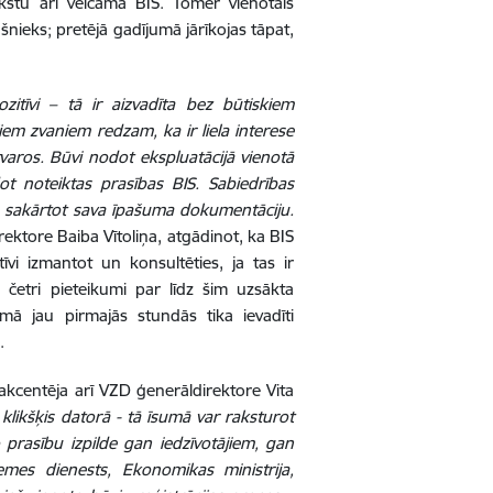
tu arī veicama BIS. Tomēr vienotais
šnieks; pretējā gadījumā jārīkojas tāpat,
itīvi – tā ir aizvadīta bez būtiskiem
em zvaniem redzam, ka ir liela interese
varos. Būvi nodot ekspluatācijā vienotā
dot noteiktas prasības BIS. Sabiedrības
ēs sakārtot sava īpašuma dokumentāciju.
rektore Baiba Vītoliņa, atgādinot, ka BIS
tīvi izmantot un konsultēties, ja tas ir
i četri pieteikumi par līdz šim uzsākta
mā jau pirmajās stundās tika ievadīti
.
kcentēja arī VZD ģenerāldirektore Vita
 klikšķis datorā - tā īsumā var raksturot
ko prasību izpilde gan iedzīvotājiem, gan
mes dienests, Ekonomikas ministrija,