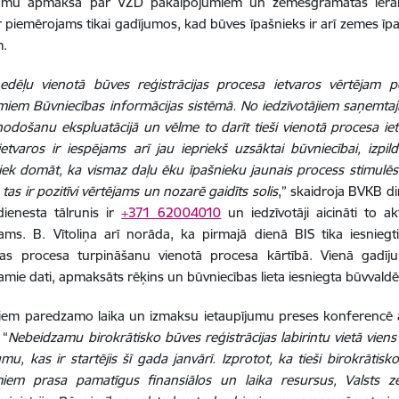
umu apmaksa par VZD pakalpojumiem un zemesgrāmatas ieraks
r piemērojams tikai gadījumos, kad būves īpašnieks ir arī zemes īpa
m.
dēļu vienotā būves reģistrācijas procesa ietvaros vērtējam poz
miem Būvniecības informācijas sistēmā. No iedzīvotājiem saņemtaji
odošanu ekspluatācijā un vēlme to darīt tieši vienotā procesa iet
etvaros ir iespējams arī jau iepriekš uzsāktai būvniecībai, izpil
liek domāt, ka vismaz daļu ēku īpašnieku jaunais process stimul
 tas ir pozitīvi vērtējams un nozarē gaidīts solis
,” skaidroja BVKB di
dienesta tālrunis ir
+371 62004010
un iedzīvotāji aicināti to ak
ams. B. Vītoliņa arī norāda, ka pirmajā dienā BIS tika iesniegt
bas procesa turpināšanu vienotā procesa kārtībā. Vienā gadīju
amie dati, apmaksāts rēķins un būvniecības lieta iesniegta būvvaldē
jiem paredzamo laika un izmaksu ietaupījumu preses konferencē a
 “
Nebeidzamu birokrātisko būves reģistrācijas labirintu vietā viens
mu, kas ir startējis šī gada janvārī. Izprotot, ka tieši birokrātis
em prasa pamatīgus finansiālos un laika resursus, Valsts ze