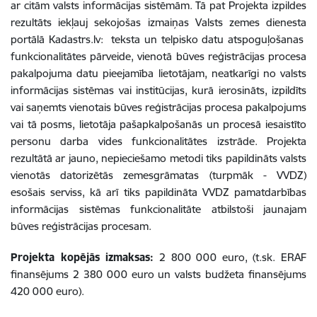
ar citām valsts informācijas sistēmām. Tā pat Projekta izpildes
rezultāts iekļauj sekojošas izmaiņas Valsts zemes dienesta
portālā Kadastrs.lv: teksta un telpisko datu atspoguļošanas
funkcionalitātes pārveide, vienotā būves reģistrācijas procesa
pakalpojuma datu pieejamība lietotājam, neatkarīgi no valsts
informācijas sistēmas vai institūcijas, kurā ierosināts, izpildīts
vai saņemts vienotais būves reģistrācijas procesa pakalpojums
vai tā posms, lietotāja pašapkalpošanās un procesā iesaistīto
personu darba vides funkcionalitātes izstrāde. Projekta
rezultātā ar jauno, nepieciešamo metodi tiks papildināts valsts
vienotās datorizētās zemesgrāmatas (turpmāk - VVDZ)
esošais serviss, kā arī tiks papildināta VVDZ pamatdarbības
informācijas sistēmas funkcionalitāte atbilstoši jaunajam
būves reģistrācijas procesam.
Projekta kopējās izmaksas:
2 800 000 euro, (t.sk. ERAF
finansējums 2 380 000 euro un valsts budžeta finansējums
420 000 euro).