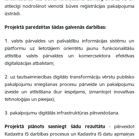
attiecīgi nodrošinot vienotā būves reģistrācijas pakalpojuma
izstrādi.
Projektā paredzētas šādas galvenās darbības:
1. valsts pārvaldes un pašvaldību informācijas sistēmu un
platformu uz lietotājiem orientētu jaunu funkcionalitāšu
attīstība valsts pārvaldes un komercsektora efektīvas
digitalizācijas atbalstam;
2. uz tautsaimniecības digitālo transformāciju vērstu publisko
pakalpojumu sniegšanas procesu pārveide un pakalpojumu
izveide un attīstīšana (kur iespējams, izmantojot inovatīvas
tehnoloģijas un pieejas);
3. pakalpojumu digitālās infrastruktūras pilnveidošana.
Projektā plānots sasniegt šādu rezultātu
- pilnveidot
Kadastra IS darbības procesus un Kadastra IS datu apmaiņas