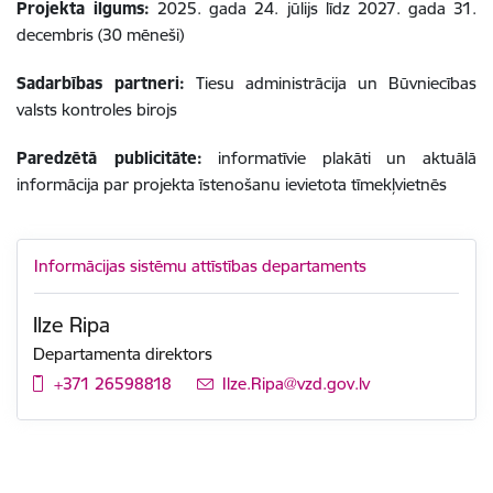
Projekta ilgums:
2025. gada 24. jūlijs līdz 2027. gada 31.
decembris (30 mēneši)
Sadarbības partneri:
Tiesu administrācija un
Būvniecības
valsts kontroles birojs
Paredzētā publicitāte:
informatīvie plakāti un aktuālā
informācija par projekta īstenošanu ievietota tīmekļvietnēs
Informācijas sistēmu attīstības departaments
Ilze Ripa
Departamenta direktors
+371 26598818
E-pasts:
Ilze.Ripa@vzd.gov.lv