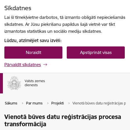
Pāriet uz lapas saturu
Sīkdatnes
Spied
lai meklētu
Enter
Lai šī tīmekļvietne darbotos, tā izmanto obligāti nepieciešamās
sīkdatnes. Ar Jūsu piekrišanu papildus šajā vietnē var tikt
izmantotas statistikas un sociālo mediju sīkdatnes.
Lūdzu, atzīmējiet savu izvēli:
Noraidīt
Apstiprināt visas
Pārvaldīt sīkdatnes
Sākums
Par mums
Projekti
Vienotā būves datu reģistrācijas pr
Vienotā būves datu reģistrācijas procesa
transformācija