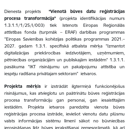
Dienesta projekts
“Vienotā būves datu reģistrācijas
procesa transformācija”
(projekta identifikācijas numurs
1.3.1.1/1/25/I/003) tiek īstenots Eiropas Reģionālās
attīstības fonda (turpmāk – ERAF) darbības programmas
"Eiropas Savienības kohēzijas politikas programmas 2021.–
2027. gadam 1.3.1. specifiskā atbalsta mērķa "Izmantot
digitalizācijas priekšrocības iedzīvotājiem, uzņēmumiem,
pētniecības organizācijām un publiskajām iestādēm" 1.3.1.1.
pasākuma "IKT risinājumu un pakalpojumu attīstība un
iespēju radīšana privātajam sektoram" ietvaros.
Projekta mērķis
ir izstrādāt ilgtermiņā funkcionējošus
risinājumus, kas atvieglotu un paātrinātu būves reģistrācijas
procesa transformāciju gan personai, gan iesaistītajām
iestādēm. Projekta ietvaros paredzēta vienota būves
reģistrācijas procesa izstrāde, ieviešot vienotu datu plūsmu
valsts informācijas sistēmu līmenī sākot no būvniecības
ierosināšanas līdz būves ierakstīšanai zemesgrāmatā, kā arī