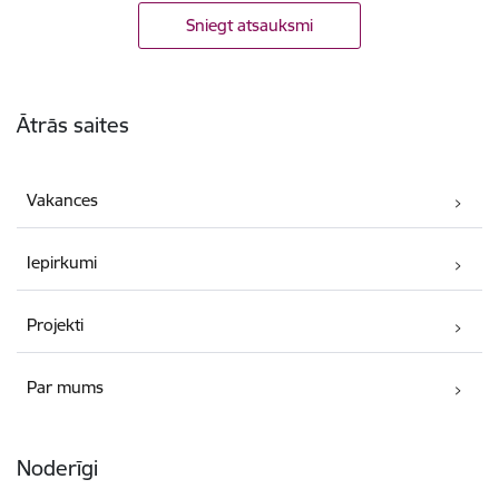
Sniegt atsauksmi
Kājene
Ātrās saites
Vakances
Iepirkumi
Projekti
Par mums
Noderīgi