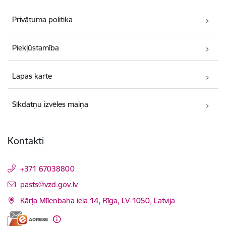
Privātuma politika
Piekļūstamība
Lapas karte
Sīkdatņu izvēles maiņa
Kontakti
+371 67038800
E-pasts:
pasts@vzd.gov.lv
Kārļa Mīlenbaha iela 14, Rīga, LV-1050, Latvija