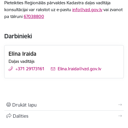
Pieteikties Reģionālās pārvaldes Kadastra daļas vadītāja
konsultācijai var rakstot uz e-pastu
info@vzd.gov.lv
vai zvanot
pa tālruni
67038800
Darbinieki
Elīna Iraida
Daļas vadītājs
+371 29173161
E-pasts:
Elina.Iraida@vzd.gov.lv
Drukāt lapu
Dalīties