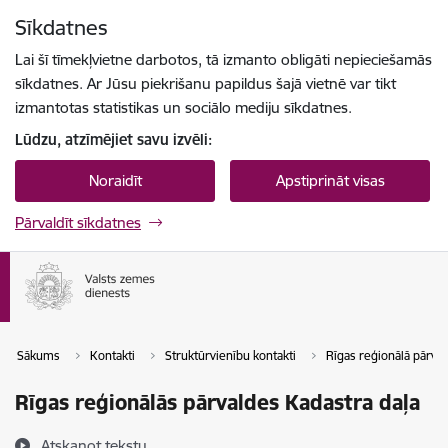
Pāriet uz lapas saturu
Sīkdatnes
Spied
lai meklētu
Enter
Lai šī tīmekļvietne darbotos, tā izmanto obligāti nepieciešamās
sīkdatnes. Ar Jūsu piekrišanu papildus šajā vietnē var tikt
izmantotas statistikas un sociālo mediju sīkdatnes.
Lūdzu, atzīmējiet savu izvēli:
Noraidīt
Apstiprināt visas
Pārvaldīt sīkdatnes
Sākums
Kontakti
Struktūrvienību kontakti
Rīgas reģionālā pārva
Rīgas reģionālās pārvaldes Kadastra daļa
Atskaņot tekstu