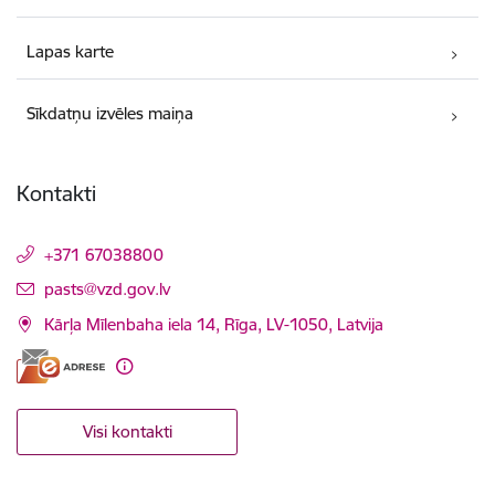
Lapas karte
Sīkdatņu izvēles maiņa
Kontakti
+371 67038800
E-pasts:
pasts@vzd.gov.lv
Kārļa Mīlenbaha iela 14, Rīga, LV-1050, Latvija
Visi kontakti