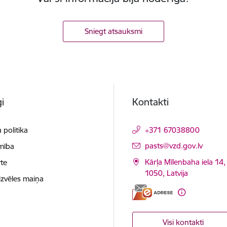
Sniegt atsauksmi
i
Kontakti
 politika
+371 67038800
E-pasts:
pasts@vzd.gov.lv
mība
Kārļa Mīlenbaha iela 14,
te
1050, Latvija
izvēles maiņa
Visi kontakti