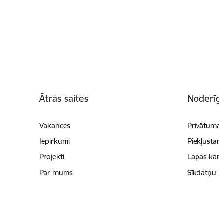
Kājene
Ātrās saites
Noderīg
Vakances
Privātuma
Iepirkumi
Piekļūsta
Projekti
Lapas kar
Par mums
Sīkdatņu 