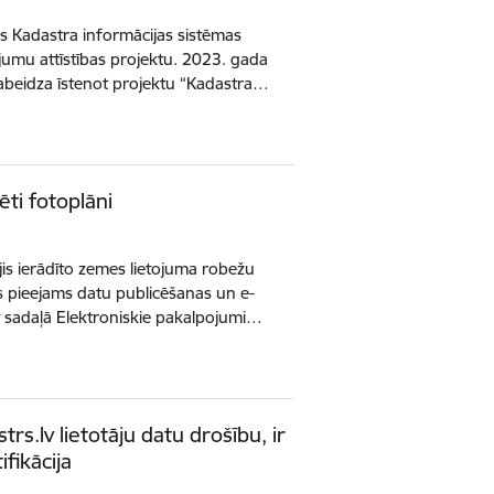
 Kadastra informācijas sistēmas
umu attīstības projektu. 2023. gada
abeidza īstenot projektu “Kadastra…
ēti fotoplāni
ājis ierādīto zemes lietojuma robežu
s pieejams datu publicēšanas un e-
v sadaļā Elektroniskie pakalpojumi…
rs.lv lietotāju datu drošību, ir
ifikācija