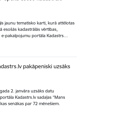
jis jaunu tematisko karti, kurā attēlotas
 esošās kadastrālās vērtības,
n e-pakalpojumu portāla Kadastrs…
dastrs.lv pakāpeniski uzsāks
gada 2. janvāra uzsāks datu
portāla Kadastrs.lv sadaļas “Mans
, kas senākas par 72 mēnešiem.