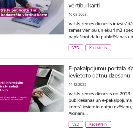
vērtību karti
16.03.2023.
Valsts zemes dienests ir izstrādā
zemes vienību un ēku 1m2 spēkā
paplašinot datu publicēšanas u
VZD
Kadastrs.lv
E-pakalpojumu portālā Ka
ievietoto datņu dzēšanu
14.12.2022.
Valsts zemes dienests no 2023. 
publicēšanas un e-pakalpojuma 
konts” ievietoto datņu dzēšanu
Aicinām…
VZD
Kadastrs.lv