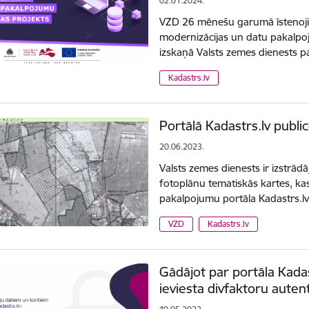
02.01.2024.
VZD 26 mēnešu garumā īstenojis
modernizācijas un datu pakalpoj
izskaņā Valsts zemes dienests p
Kadastrs.lv
Portālā Kadastrs.lv public
20.06.2023.
Valsts zemes dienests ir izstrād
fotoplānu tematiskās kartes, ka
pakalpojumu portāla Kadastrs.l
VZD
Kadastrs.lv
Gādājot par portāla Kadast
ieviesta divfaktoru autent