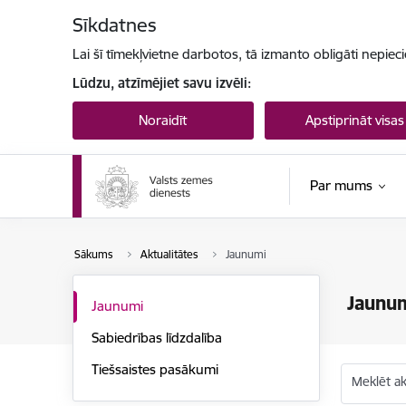
Pāriet uz lapas saturu
Sīkdatnes
Lai šī tīmekļvietne darbotos, tā izmanto obligāti nepiec
Lūdzu, atzīmējiet savu izvēli:
Noraidīt
Apstiprināt visas
Par mums
Sākums
Aktualitātes
Jaunumi
Jaunu
Jaunumi
Sabiedrības līdzdalība
Tiešsaistes pasākumi
Meklēt akt