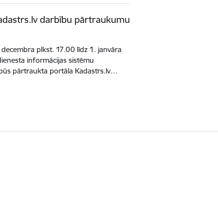
Kadastrs.lv darbību pārtraukumu
ecembra plkst. 17.00 līdz 1. janvāra
dienesta informācijas sistēmu
būs pārtraukta portāla Kadastrs.lv…