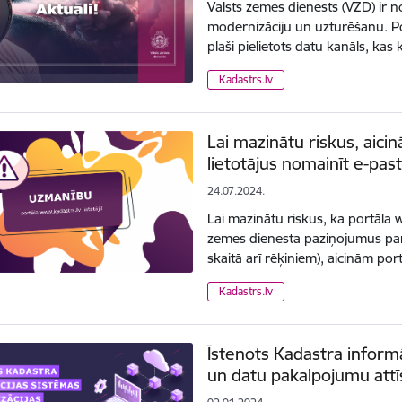
Valsts zemes dienests (VZD) ir n
modernizāciju un uzturēšanu. Po
plaši pielietots datu kanāls, ka
Kadastrs.lv
Lai mazinātu riskus, aici
lietotājus nomainīt e-past
24.07.2024.
Lai mazinātu riskus, ka portāla 
zemes dienesta paziņojumus par p
skaitā arī rēķiniem), aicinām por
Kadastrs.lv
Īstenots Kadastra inform
un datu pakalpojumu attī