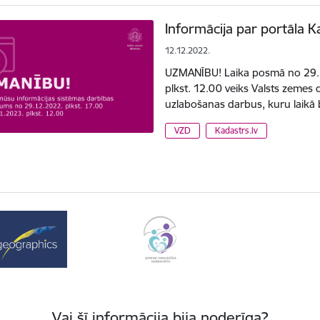
Informācija par portāla 
12.12.2022.
UZMANĪBU! Laika posmā no 29. d
plkst. 12.00 veiks Valsts zemes 
uzlabošanas darbus, kuru laikā 
VZD
Kadastrs.lv
Vai šī informācija bija noderīga?