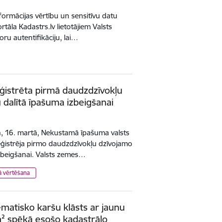
ormācijas vērtību un sensitīvu datu
tāla Kadastrs.lv lietotājiem Valsts
oru autentifikāciju, lai…
ģistrēta pirmā daudzdzīvokļu
 dalītā īpašuma izbeigšanai
n, 16. martā, Nekustamā īpašuma valsts
eģistrēja pirmo daudzdzīvokļu dzīvojamo
zbeigšanai. Valsts zemes…
ā vērtēšana
ematisko karšu klāsts ar jaunu
² spēkā esošo kadastrālo