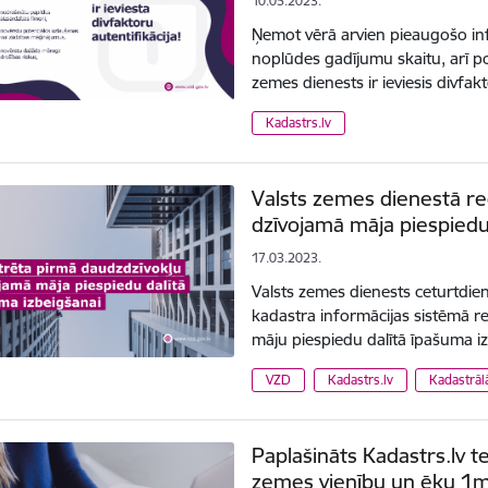
10.05.2023.
Ņemot vērā arvien pieaugošo inf
noplūdes gadījumu skaitu, arī por
zemes dienests ir ieviesis divfakt
Kadastrs.lv
Valsts zemes dienestā re
dzīvojamā māja piespiedu
17.03.2023.
Valsts zemes dienests ceturtdie
kadastra informācijas sistēmā r
māju piespiedu dalītā īpašuma i
VZD
Kadastrs.lv
Kadastrāl
Paplašināts Kadastrs.lv t
zemes vienību un ēku 1m