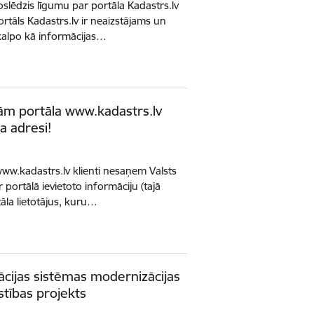
oslēdzis līgumu par portāla Kadastrs.lv
rtāls Kadastrs.lv ir neaizstājams un
s kalpo kā informācijas…
nām portāla www.kadastrs.lv
a adresi!
www.kadastrs.lv klienti nesaņem Valsts
ortālā ievietoto informāciju (tajā
tāla lietotājus, kuru…
ācijas sistēmas modernizācijas
stības projekts