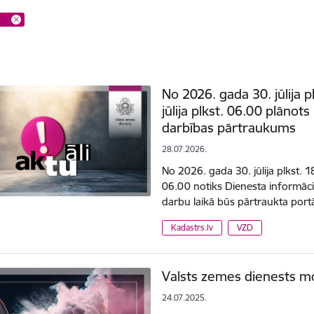
v
No 2026. gada 30. jūlija p
jūlija plkst. 06.00 plānot
darbības pārtraukums
28.07.2026.
No 2026. gada 30. jūlija plkst. 18
06.00 notiks Dienesta informāci
darbu laikā būs pārtraukta port
Kadastrs.lv
VZD
Valsts zemes dienests mo
24.07.2025.