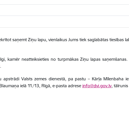
krītot saņemt Ziņu lapu, vienlaikus Jums tiek saglabātas tiesības la
 ilgi, kamēr neatteiksieties no turpmākas Ziņu lapas saņemšanas.
.
tu apstrādi Valsts zemes dienestā, pa pastu –
Kārļa Mīlenbaha ie
, Blaumaņa ielā 11/13, Rīgā, e-pasta adrese
info@dvi.gov.lv
, tālruni