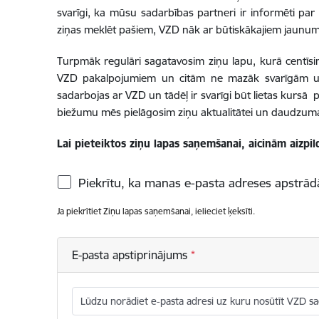
svarīgi, ka mūsu sadarbības partneri ir informēti par 
ziņas meklēt pašiem, VZD nāk ar būtiskākajiem jaunum
Turpmāk regulāri sagatavosim ziņu lapu, kurā centīs
VZD pakalpojumiem un citām ne mazāk svarīgām un i
sadarbojas ar VZD un tādēļ ir svarīgi būt lietas kurs
biežumu mēs pielāgosim ziņu aktualitātei un daudzumam,
Lai pieteiktos ziņu lapas saņemšanai, aicinām aizpil
Piekrītu, ka manas e-pasta adreses apstrādā
Ja piekrītiet Ziņu lapas saņemšanai, ielieciet ķeksīti.
E-pasta apstiprinājums
Lūdzu norādiet e-pasta adresi uz kuru nosūtīt VZD sa