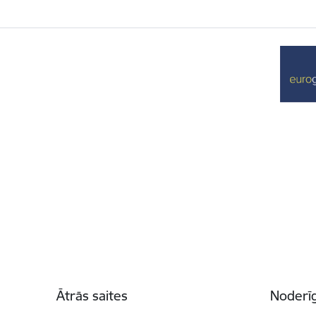
Kājene
Ātrās saites
Noderīg