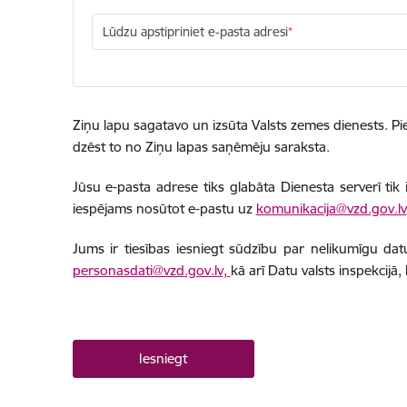
Lūdzu apstipriniet e-pasta adresi
Ziņu lapu sagatavo un izsūta Valsts zemes dienests. Pie
dzēst to no Ziņu lapas saņēmēju saraksta.
Jūsu e-pasta adrese tiks glabāta Dienesta serverī tik
iespējams nosūtot e-pastu uz
komunikacija@vzd.gov.lv
Jums ir tiesības iesniegt sūdzību par nelikumīgu da
personasdati@vzd.gov.lv,
kā arī Datu valsts inspekcijā