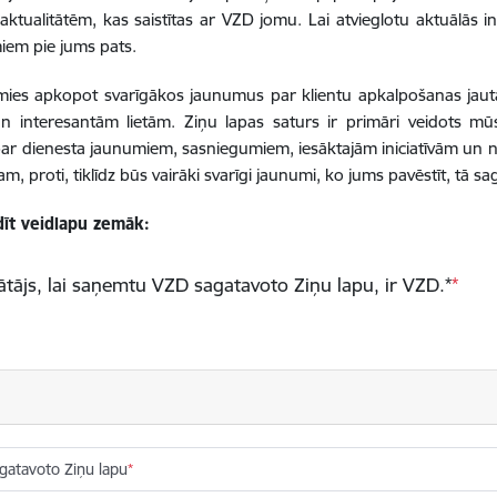
aktualitātēm, kas saistītas ar VZD jomu. Lai atvieglotu aktuālās 
iem pie jums pats.
imies apkopot svarīgākos jaunumus par klientu apkalpošanas jau
nteresantām lietām. Ziņu lapas saturs ir primāri veidots mūs
ā par dienesta jaunumiem, sasniegumiem, iesāktajām iniciatīvām un 
 proti, tiklīdz būs vairāki svarīgi jaunumi, ko jums pavēstīt, tā s
dīt veidlapu zemāk:
tājs, lai saņemtu VZD sagatavoto Ziņu lapu, ir VZD.*
gatavoto Ziņu lapu