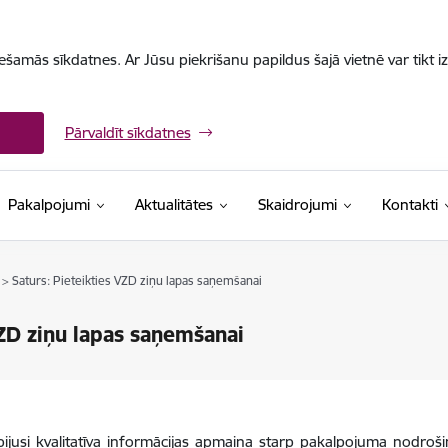
iešamās sīkdatnes. Ar Jūsu piekrišanu papildus šajā vietnē var tikt i
Pārvaldīt sīkdatnes
Pakalpojumi
Aktualitātes
Skaidrojumi
Kontakti
> Saturs: Pieteikties VZD ziņu lapas saņemšanai
ZD ziņu lapas saņemšanai
ijusi kvalitatīva informācijas apmaiņa starp pakalpojuma nodro