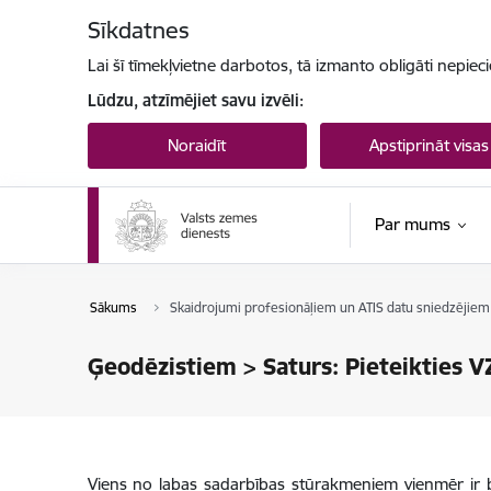
Pāriet uz lapas saturu
Sīkdatnes
Lai šī tīmekļvietne darbotos, tā izmanto obligāti nepiec
Lūdzu, atzīmējiet savu izvēli:
Noraidīt
Apstiprināt visas
Par mums
Sākums
Skaidrojumi profesionāļiem un ATIS datu sniedzējiem 
Ģeodēzistiem > Saturs: Pieteikties V
Viens no labas sadarbības stūrakmeņiem vienmēr ir b