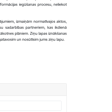
informācijas iegūšanas procesu, neliekot
tājumiem, izmaiņām normatīvajos aktos,
u sadarbības partneriem, kas ikdienā
nākotnes plāniem. Ziņu lapas iznākšanas
agatavosim un nosūtīsim jums ziņu lapu.