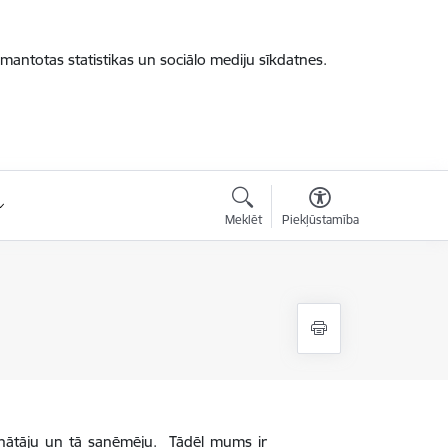
zmantotas statistikas un sociālo mediju sīkdatnes.
Meklēt
Piekļūstamība
šinātāju un tā saņēmēju. Tādēļ mums ir