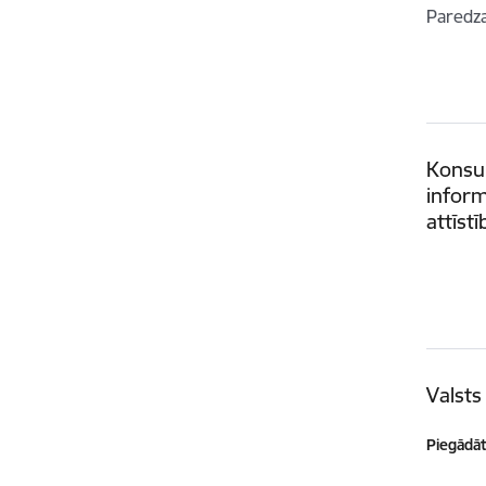
Paredz
Konsul
inform
attīstī
Valsts
Piegādātā