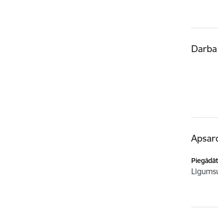
Darba 
Apsar
Piegādātā
Līgum