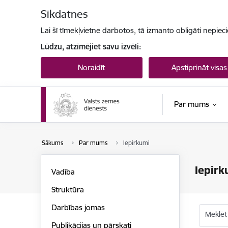
Pāriet uz lapas saturu
Sīkdatnes
Lai šī tīmekļvietne darbotos, tā izmanto obligāti nepiec
Lūdzu, atzīmējiet savu izvēli:
Noraidīt
Apstiprināt visas
Par mums
Sākums
Par mums
Iepirkumi
Iepirk
Vadība
Struktūra
Darbības jomas
Meklēt
Publikācijas un pārskati