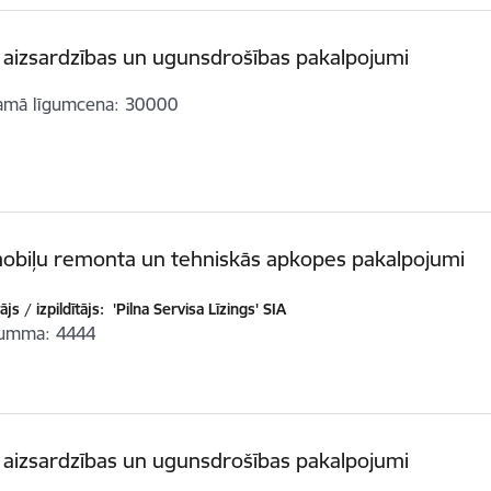
aizsardzības un ugunsdrošības pakalpojumi
amā līgumcena
30000
obiļu remonta un tehniskās apkopes pakalpojumi
js / izpildītājs:
'Pilna Servisa Līzings' SIA
summa
4444
aizsardzības un ugunsdrošības pakalpojumi