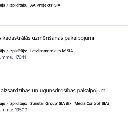
js / izpildītājs:
'AA Projekts' SIA
 kadastrālās uzmērīšanas pakalpojumi
js / izpildītājs:
'Latvijasmernieks.lv' SIA
summa
17041
aizsardzības un ugunsdrošības pakalpojumi
js / izpildītājs:
'Sunstar Group' SIA (Ex. 'Media Control' SIA)
summa
19500