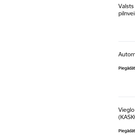
Valsts
pilnve
Autom
Piegādātā
Vieglo
(KASK
Piegādātā