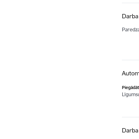
Darba 
Paredz
Autom
Piegādātā
Līgum
Darba 