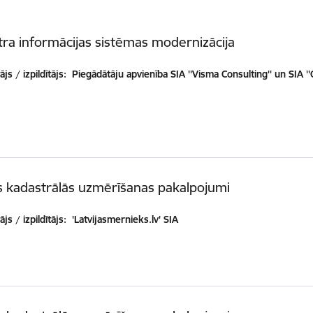
ra informācijas sistēmas modernizācija
js / izpildītājs:
Piegādātāju apvienība SIA ''Visma Consulting'' un SIA ''
 kadastrālās uzmērīšanas pakalpojumi
js / izpildītājs:
'Latvijasmernieks.lv' SIA