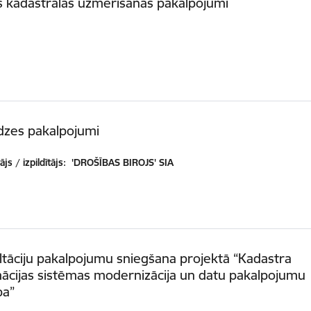
 kadastrālās uzmērīšanas pakalpojumi
dzes pakalpojumi
js / izpildītājs:
'DROŠĪBAS BIROJS' SIA
tāciju pakalpojumu sniegšana projektā “Kadastra
ācijas sistēmas modernizācija un datu pakalpojumu
ba”