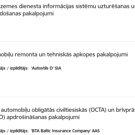
 zemes dienesta informācijas sistēmu uzturēšanas 
idošanas pakalpojumi
obiļu remonta un tehniskās apkopes pakalpojumi
js / izpildītājs:
'Autostils D' SIA
 automobiļu obligātās civiltiesiskās (OCTA) un brīvprā
O) apdrošināšanas pakalpojumi
js / izpildītājs:
'BTA Baltic Insurance Company' AAS