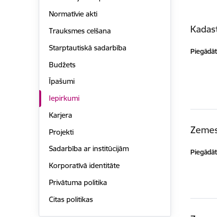
Normatīvie akti
Kadast
Trauksmes celšana
Starptautiskā sadarbība
Piegādātā
Budžets
Īpašumi
Iepirkumi
Karjera
Zemes
Projekti
Sadarbība ar institūcijām
Piegādātā
Korporatīvā identitāte
Privātuma politika
Citas politikas