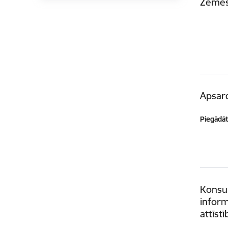
Zemes
Apsar
Piegādātā
Konsul
inform
attīstī