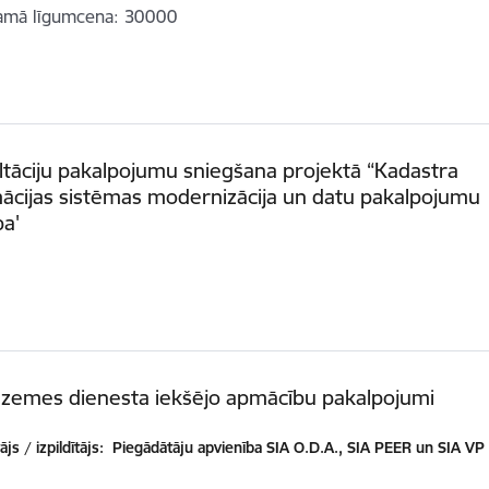
amā līgumcena
30000
tāciju pakalpojumu sniegšana projektā “Kadastra
ācijas sistēmas modernizācija un datu pakalpojumu
ba'
 zemes dienesta iekšējo apmācību pakalpojumi
js / izpildītājs:
Piegādātāju apvienība SIA O.D.A., SIA PEER un SIA VP