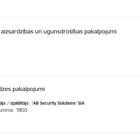
aizsardzības un ugunsdrošības pakalpojumi
dzes pakalpojumi
js / izpildītājs:
'AB Security Solutions' SIA
summa
1800