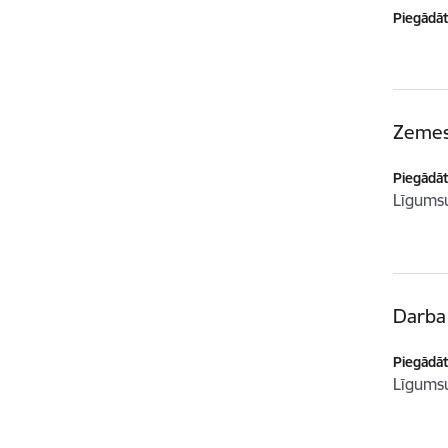
Piegādātā
Zemes
Piegādātā
Līgum
Darba 
Piegādātā
Līgum