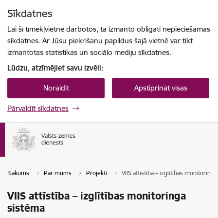
Pāriet uz lapas saturu
Sīkdatnes
Spied
lai meklētu
Enter
Lai šī tīmekļvietne darbotos, tā izmanto obligāti nepieciešamās
sīkdatnes. Ar Jūsu piekrišanu papildus šajā vietnē var tikt
izmantotas statistikas un sociālo mediju sīkdatnes.
Lūdzu, atzīmējiet savu izvēli:
Noraidīt
Apstiprināt visas
Pārvaldīt sīkdatnes
Sākums
Par mums
Projekti
VIIS attīstība – izglītības monitoring
VIIS attīstība – izglītības monitoringa
sistēma