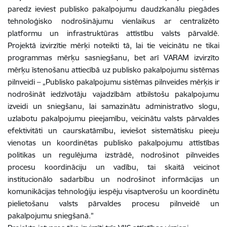
paredz ieviest publisko pakalpojumu daudzkanālu piegādes
tehnoloģisko nodrošinājumu vienlaikus ar centralizēto
platformu un infrastruktūras attīstību valsts pārvaldē.
Projektā izvirzītie mērķi noteikti tā, lai tie veicinātu ne tikai
programmas mērķu sasniegšanu, bet arī VARAM izvirzīto
mērķu īstenošanu attiecībā uz publisko pakalpojumu sistēmas
pilnveidi – „Publisko pakalpojumu sistēmas pilnveides mērķis ir
nodrošināt iedzīvotāju vajadzībām atbilstošu pakalpojumu
izveidi un sniegšanu, lai samazinātu administratīvo slogu,
uzlabotu pakalpojumu pieejamību, veicinātu valsts pārvaldes
efektivitāti un caurskatāmību, ieviešot sistemātisku pieeju
vienotas un koordinētas publisko pakalpojumu attīstības
politikas un regulējuma izstrādē, nodrošinot pilnveides
procesu koordināciju un vadību, tai skaitā veicinot
institucionālo sadarbību un nodrošinot informācijas un
komunikācijas tehnoloģiju iespēju visaptverošu un koordinētu
pielietošanu valsts pārvaldes procesu pilnveidē un
pakalpojumu sniegšanā.”