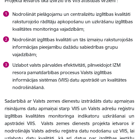
Projekta ietvaros tika izvirzīti trīs VIIS attīstības virzieni :
Nodrošināt pielāgojamu un centralizētu izglītības kvalitāti
raksturojošo rādītāju apkopošanu un uzkrāšanu izglītības
kvalitātes monitoringa vajadzībām;
Nodrošināt izglītības kvalitāti un tās izmaiņu raksturojošās
informācijas pieejamību dažādu sabiedrības grupu
vajadzībām;
Uzlabot valsts pārvaldes efektivitāti, pilnveidojot IZM
resora pamatdarbības procesus Valsts izglītības
informācijas sistēmas (VIIS) datu apstrādē un kvalitātes
nodrošināšanā.
Sadarbībā ar Valsts zemes dienestu izstrādāts
datu apmaiņas
risinājums datu apmaiņai starp VIIS un Valsts adrešu reģistru
izglītības kvalitātes monitoringa indikatoru uzkrāšanai un
apstrādei VIIS.
Valsts zemes dienests projekta ietvaros ir
nodrošinājis Valsts adrešu reģistra datu nodošanu uz VIIS, lai
uzlabotu datu kvalitāti
,
kā arī datus par izglītības iestāžu