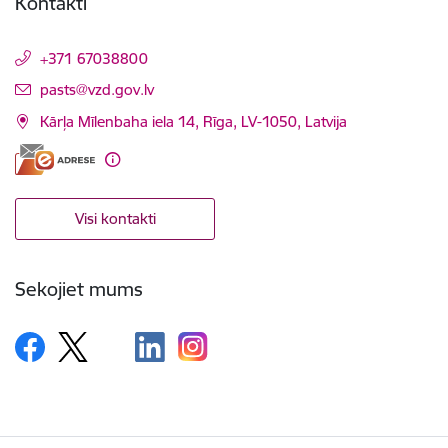
Kontakti
+371 67038800
E-pasts:
pasts@vzd.gov.lv
Kārļa Mīlenbaha iela 14, Rīga, LV-1050, Latvija
Visi kontakti
Sekojiet mums