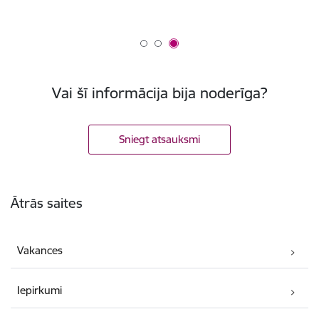
Vai šī informācija bija noderīga?
Sniegt atsauksmi
Kājene
Ātrās saites
Vakances
Iepirkumi