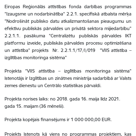
Eiropas Reģionālās attīstības fonda darbības programmas
"Izaugsme un nodarbinātība" 2.2.1. specifiskā atbalsta mērķa
"Nodrošināt publisko datu atkalizmantošanas pieaugumu un
efektīvu publiskās pārvaldes un privātā sektora mijiedarbību"
2.2.1.1. pasākuma "Centralizētu publiskās pārvaldes IKT
platformu izveide, publiskās pārvaldes procesu optimizēšana
un attīstība" projekts
Nr. 2.2.1.1/17/I/019
"VIIS attīstība –
izglītības monitoringa sistēma"
Projekta "VIIS attīstība – izglītības monitoringa sistēma"
īstenotājs ir Izglītības un zinātnes ministrija sadarbībā ar Valsts
zemes dienestu un Centrālo statistikas pārvaldi.
Projekta norises laiks: no 2018. gada 16. maija līdz 2021.
gada 15. maijam (36 mēneši).
Projekta kopējais finansējums ir 1 000 000,00 EUR.
Projekts īstenots kā viens no programmas projektiem, kas